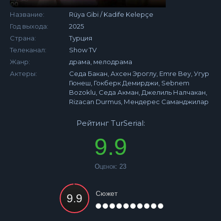
Название:
Rüya Gibi / Kadife Kelepçe
Год выхода:
2025
Страна:
Турция
Телеканал:
Show TV
Жанр:
драма, мелодрама
Актеры:
Седа Бакан, Ахсен Эроглу, Emre Bey, Угур
Гюнеш, Гокберк Демирджи, Sebnem
Bozoklu, Седа Акман, Джелиль Налчакан,
Rizacan Durmus, Мендерес Саманджилар
Рейтинг TurSerial:
9.9
Оценок:
23
Сюжет