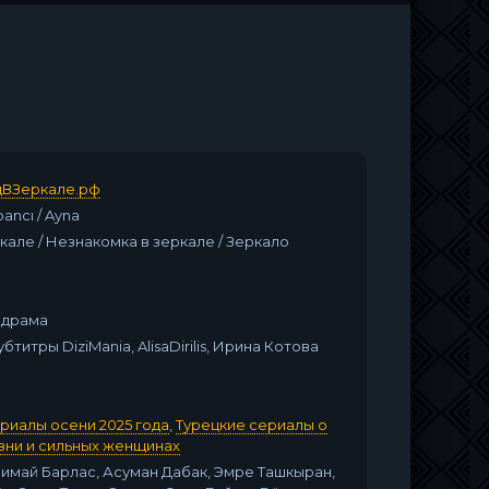
ВЗеркале.рф
ancı / Ayna
кале / Незнакомка в зеркале / Зеркало
одрама
Субтитры DiziMania, AlisaDirilis, Ирина Котова
риалы осени 2025 года
,
Турецкие сериалы о
зни и сильных женщинах
Симай Барлас, Асуман Дабак, Эмре Ташкыран,