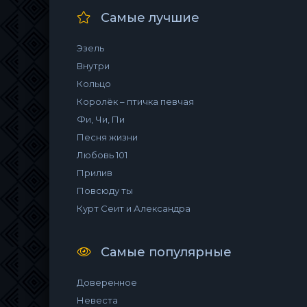
Самые лучшие
Эзель
Внутри
Кольцо
Королёк – птичка певчая
Фи, Чи, Пи
Песня жизни
Любовь 101
Прилив
Повсюду ты
Курт Сеит и Александра
Самые популярные
Доверенное
Невеста