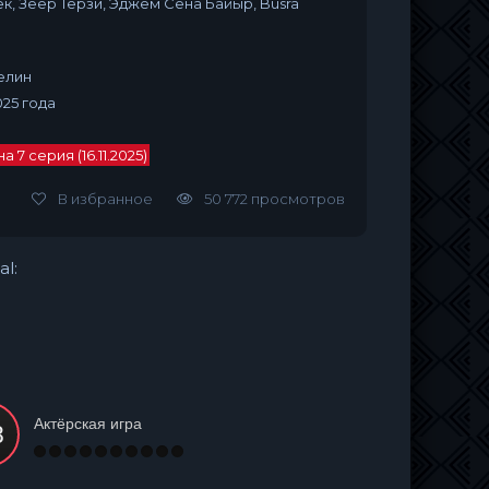
к, Зеер Терзи, Эджем Сена Байыр, Büsra
елин
025 года
 7 серия (16.11.2025)
В избранное
50 772 просмотров
al:
Актёрская игра