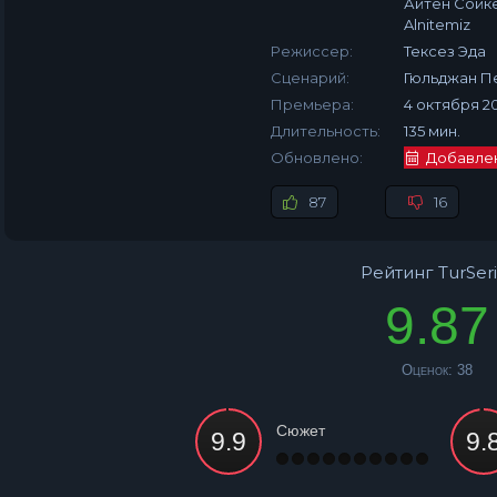
Айтен Сойкё
Alnitemiz
Режиссер:
Тексез Эда
Сценарий:
Гюльджан П
Премьера:
4 октября 2
Длительность:
135 мин.
Обновлено:
Добавлена
87
16
Рейтинг TurSeri
9.87
Оценок:
38
Сюжет