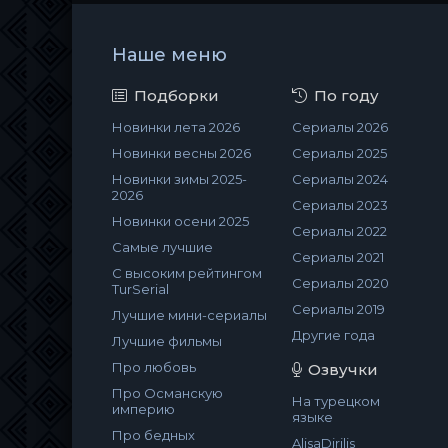
Наше меню
Подборки
По году
Новинки лета 2026
Сериалы 2026
Новинки весны 2026
Сериалы 2025
Новинки зимы 2025-
Сериалы 2024
2026
Сериалы 2023
Новинки осени 2025
Сериалы 2022
Самые лучшие
Сериалы 2021
С высоким рейтингом
Сериалы 2020
TurSerial
Сериалы 2019
Лучшие мини-сериалы
Другие года
Лучшие фильмы
Про любовь
Озвучки
Про Османскую
На турецком
империю
языке
Про бедных
AlisaDirilis