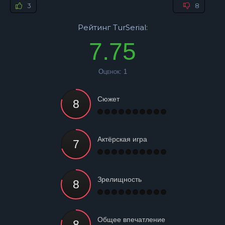
3
8
Рейтинг TurSerial:
7.75
Оценок:
1
Сюжет
Актёрская игра
Зрелищность
Общее впечатление