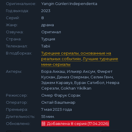
Оригинальное:
Yangin Günleri Independenta
Год выхода:
2023
Серий:
8
Жанр:
драма
Озвучка:
Оригинал
Страна:
Турция
Телеканал:
Tabii
В подборках:
Турецкие сериалы, основанные на
реальных событиях
,
Лучшие турецкие
мини-сериалы
Актеры:
Бора Аккаш, Илькер Аксум, Фикрет
Кускан, Дениз Озерман, Селин Генч,
Эджем Каравуз, Бурак Сатибол, Невра
Серезли, Gokhan Yikilkan
Режиссер:
Омер Фарук Сорак
Оператор:
Октай Башпынар
Премьера:
7 мая 2023 года
Длительность:
55 мин.
Обновлено:
Добавлена 8 серия (17.04.2026)