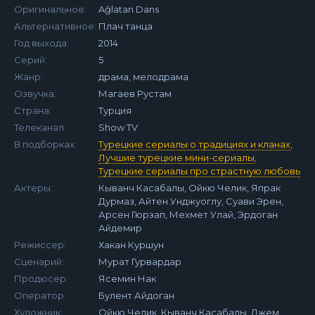
Оригинальное:
Ağlatan Dans
Альтернативное:
Плач танца
Год выхода:
2014
Серий:
5
Жанр:
драма, мелодрама
Озвучка:
Магаев Рустам
Страна:
Турция
Телеканал:
Show TV
В подборках:
Турецкие сериалы о традициях и кланах
,
Лучшие турецкие мини-сериалы
,
Турецкие сериалы про страстную любовь
Актеры:
Кыванч Касабалы, Ойкю Челик, Япрак
Дурмаз, Айтен Унджуоглу, Суави Эрен,
Арсен Гюрзап, Мехмет Улай, Эрдоган
Айдемир
Режиссер:
Хакан Куршун
Сценарий:
Мурат Гурвардар
Продюсер:
Ясемин Нак
Оператор:
Булент Айдоган
Художник:
Ойкю Челик, Кыванч Касабалы, Джем