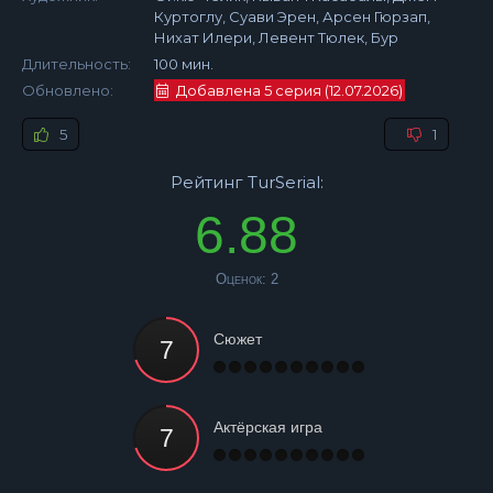
Куртоглу, Суави Эрен, Арсен Гюрзап,
Нихат Илери, Левент Тюлек, Бур
Длительность:
100 мин.
Обновлено:
Добавлена 5 серия (12.07.2026)
5
1
Рейтинг TurSerial:
6.88
Оценок:
2
Сюжет
Актёрская игра