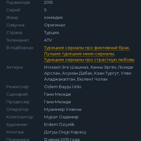
Год выхода:
2015
Серий:
5
Жанр:
комедия
Озвучка:
Оригинал
Страна:
Турция
Телеканал:
ATV
В подборках:
Турецкие сериалы про фиктивный брак
,
Лучшие турецкие мини-сериалы
,
Турецкие сериалы про страстную любовь
Актеры:
Исмаил Эге Шашмаз, Хаккы Эргёк, Гюзиде
Арслан, Асуман Дабак, Каан Тургут, Улви
Аладжакаптан, Бюлент Чолак
Режиссер:
Özlem Bayşu Ünlü
Сценарий:
Гани Мюжде
Продюсер:
Гани Мюжде
Оператор:
Муаммер Улакчы
Композитор:
Мурат Оздемир
Художник:
Erdem Özçelik
Монтаж:
Догуш Онур Карасу
Премьера:
12 июня 2015 года