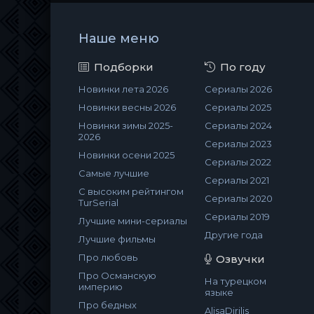
Наше меню
Подборки
По году
Новинки лета 2026
Сериалы 2026
Новинки весны 2026
Сериалы 2025
Новинки зимы 2025-
Сериалы 2024
2026
Сериалы 2023
Новинки осени 2025
Сериалы 2022
Самые лучшие
Сериалы 2021
С высоким рейтингом
Сериалы 2020
TurSerial
Сериалы 2019
Лучшие мини-сериалы
Другие года
Лучшие фильмы
Про любовь
Озвучки
Про Османскую
На турецком
империю
языке
Про бедных
AlisaDirilis