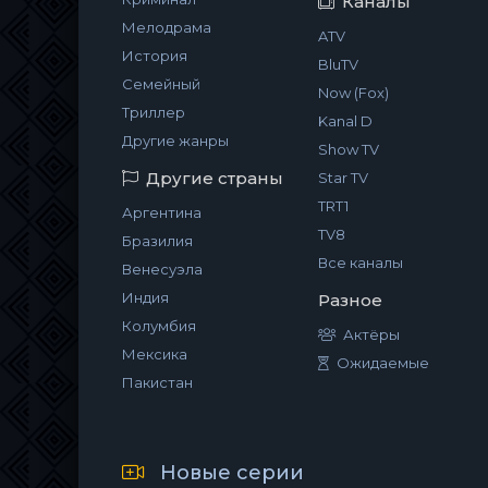
Каналы
Мелодрама
ATV
История
BluTV
Семейный
Now (Fox)
Триллер
Kanal D
Другие жанры
Show TV
Другие страны
Star TV
TRT1
Аргентина
TV8
Бразилия
Все каналы
Венесуэла
Индия
Разное
Колумбия
Актёры
Мексика
Ожидаемые
Пакистан
Новые серии