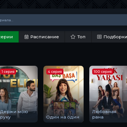
серии
Расписание
Топ
Подборк
1 серия
4 серия
100 серия
Держи мою
Любовная
руку
Один на один
рана