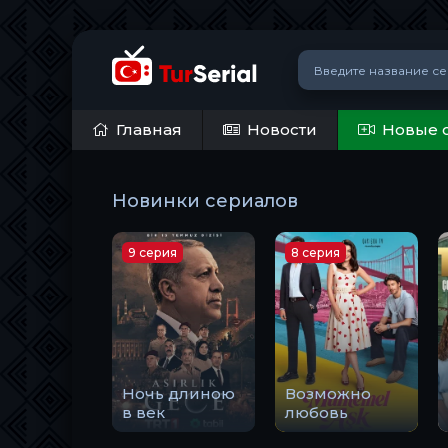
Главная
Новости
Новые 
Новинки сериалов
9 серия
8 серия
Ночь длиною
Возможно
в век
любовь