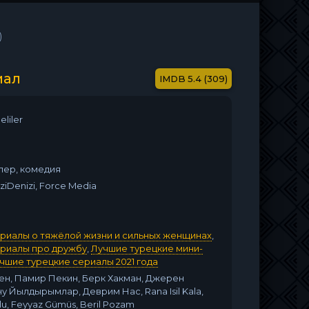
)
иал
5.4 (309)
liler
лер, комедия
iDenizi, Force Media
ериалы о тяжёлой жизни и сильных женщинах
,
ериалы про дружбу
,
Лучшие турецкие мини-
чшие турецкие сериалы 2021 года
н, Памир Пекин, Берк Хакман, Джерен
у Йылдырымлар, Деврим Нас, Rana Isil Kala,
glu, Feyyaz Gümüs, Beril Pozam