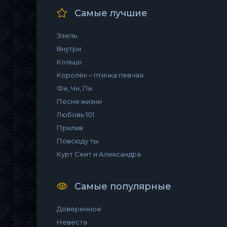
Самые лучшие
Эзель
Внутри
Кольцо
Королёк – птичка певчая
Фи, Чи, Пи
Песня жизни
Любовь 101
Прилив
Повсюду ты
Курт Сеит и Александра
Самые популярные
Доверенное
Невеста