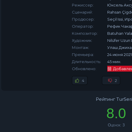
Режиссер:
Юксель Акс
Сценарий:
Rahsan Çigde
Продюсер:
Seçil Issi, 
Оператор:
Рефик Чака
Композитор:
Batuhan Yal
Художник:
Nilüfer Uzun
Монтаж:
Улаш Джих
Премьера:
24 июня 2021
Длительность:
45 мин.
Обновлено:
Добавлена
4
2
Рейтинг TurSeri
8.0
Оценок:
3