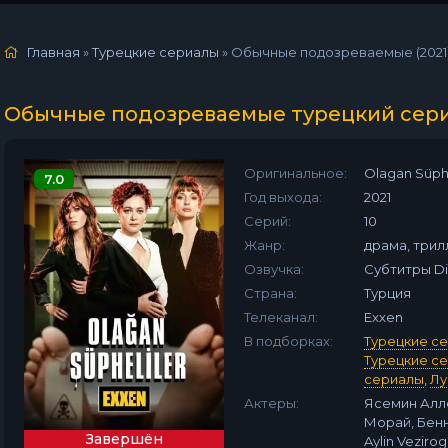
Главная
»
Турецкие сериалы
» Обычные подозреваемые (2021
Обычные подозреваемые турецкий сер
Оригинальное:
Olagan Süphe
7.0
Год выхода:
2021
Серий:
10
Жанр:
драма, трил
Озвучка:
Субтитры Diz
Страна:
Турция
Телеканал:
Exxen
В подборках:
Турецкие с
Турецкие с
сериалы
,
Лу
Актеры:
Ясемин Алле
Морай, Бенн
Завершён
Aylin Veziro