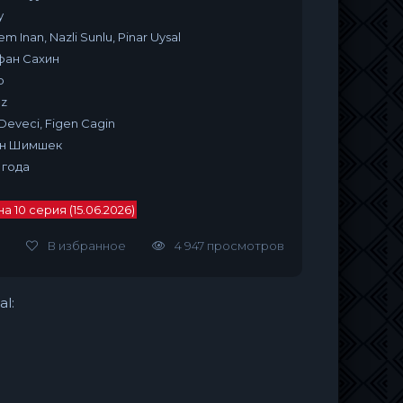
у
m Inan, Nazli Sunlu, Pinar Uysal
Ирфан Сахин
р
az
 Deveci, Figen Cagin
ан Шимшек
 года
 10 серия (15.06.2026)
В избранное
4 947 просмотров
al: