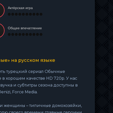
Актёрская игра
Общее впечатление
ые» на русском языке
реть турецкий сериал Обычные
 в хорошем качестве HD 720p. У нас
звучка и субтитры сезона доступны в
nizi, Force Media.
 Эти женщины – типичные домохозяйки,
долю своего времени главные героини