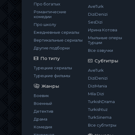
Про богатых
AveTurk
Романтические
DiziDenizi
комедии
SesDizi
Про школу
Ирина Котова
Ежедневные сериалы
Мыльные оперы
Вертикальные сериалы
Турции
Другие подборки
Все озвучки
По типу
Субтитры
Турецкие сериалы
AveTurk
Турецкие фильмы
DiziDenizi
Жанры
DiziMania
Mila Dizi
Боевик
TurkishDrama
Военный
Turkishtuz
Детектив
TurkSinema
Драма
Все субтитры
Комедия
Криминал