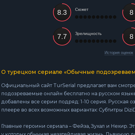
Сюжет
Зрелищность
История оценок
О турецком сериале «Обычные подозреваем
Официальный сайт TurSerial предлагает вам смот
подозреваемые онлайн бесплатно на русском языке
добавлены все серии подряд: 1-10 серия. Русская о
плеере во всех возможных вариантах: Субтитры DiziDe
Главные героини сериала – Фейза, Зухал и Нехир.
у которых обычная незатейливая жизнь. Львиную 