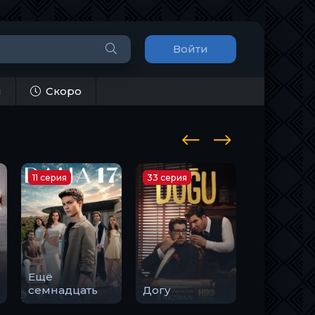
Войти
и
Скоро
11 серия
33 серия
10 серия
Ещё
Закон
семнадцать
Догу
природы