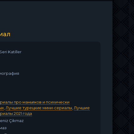
иал
eri Katiller
биография
риалы про маньяков и психически
ых
,
Лучшие турецкие мини-сериалы
,
Лучшие
риалы 2021 года
Deniz Çikmaz
маз