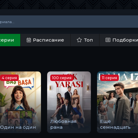
серии
Расписание
Топ
Подборк
4 серия
100 серия
11 серия
Любовная
Ещё
Один на один
рана
семнадцать