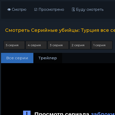
👁 Смотрю
☑ Просмотрено
🗓 Буду смотреть
Смотреть Серийные убийцы: Турция все с
5 серия
4 серия
3 серия
2 серия
1 серия
Все серии
Трейлер