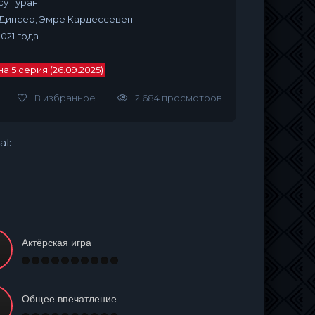
су Туран
 Динсер, Эмре Кардессевен
021 года
 5 серия (26.09.2025)
В избранное
2 684 просмотров
al:
Актёрская игра
Общее впечатление