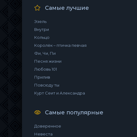
Самые лучшие
Эзель
Внутри
Кольцо
Королёк – птичка певчая
Фи, Чи, Пи
Песня жизни
Любовь 101
Прилив
Повсюду ты
Курт Сеит и Александра
Самые популярные
Доверенное
Невеста