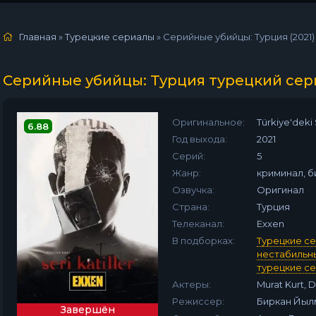
Главная
»
Турецкие сериалы
» Серийные убийцы: Турция (2021)
Серийные убийцы: Турция турецкий сер
Оригинальное:
Türkiye'deki S
6.88
Год выхода:
2021
Серий:
5
Жанр:
криминал, 
Озвучка:
Оригинал
Страна:
Турция
Телеканал:
Exxen
В подборках:
Турецкие се
нестабильн
турецкие се
Актеры:
Murat Kurt, 
Режиссер:
Биркан Йыл
Завершён