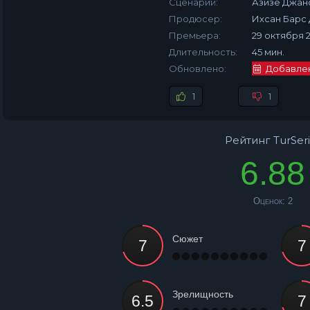
Сценарий:
Азизе Джан
Продюсер:
Ихсан Барс
Премьера:
29 октября 2
Длительность:
45 мин.
Обновлено:
Добавлена
1
1
Рейтинг TurSeri
6.88
Оценок:
2
Сюжет
Зрелищность