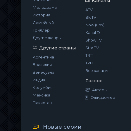
Каналы
Мелодрама
ATV
История
BluTV
Семейный
Now (Fox)
Триллер
Kanal D
Другие жанры
Show TV
Другие страны
Star TV
TRT1
Аргентина
TV8
Бразилия
Все каналы
Венесуэла
Индия
Разное
Колумбия
Актёры
Мексика
Ожидаемые
Пакистан
Новые серии