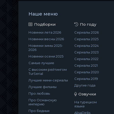
Наше меню
Подборки
По году
Новинки лета 2026
Сериалы 2026
Новинки весны 2026
Сериалы 2025
Новинки зимы 2025-
Сериалы 2024
2026
Сериалы 2023
Новинки осени 2025
Сериалы 2022
Самые лучшие
Сериалы 2021
С высоким рейтингом
Сериалы 2020
TurSerial
Сериалы 2019
Лучшие мини-сериалы
Другие года
Лучшие фильмы
Про любовь
Озвучки
Про Османскую
На турецком
империю
языке
Про бедных
AlisaDirilis