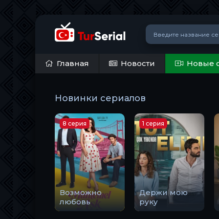
Главная
Новости
Новые 
Новинки сериалов
8 серия
1 серия
Возможно
Держи мою
любовь
руку