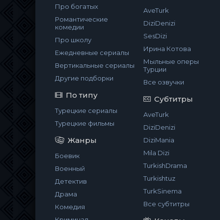
Про богатых
AveTurk
Романтические
DiziDenizi
комедии
SesDizi
Про школу
Ирина Котова
Ежедневные сериалы
Мыльные оперы
Вертикальные сериалы
Турции
Другие подборки
Все озвучки
По типу
Субтитры
Турецкие сериалы
AveTurk
Турецкие фильмы
DiziDenizi
Жанры
DiziMania
Mila Dizi
Боевик
TurkishDrama
Военный
Turkishtuz
Детектив
TurkSinema
Драма
Все субтитры
Комедия
Криминал