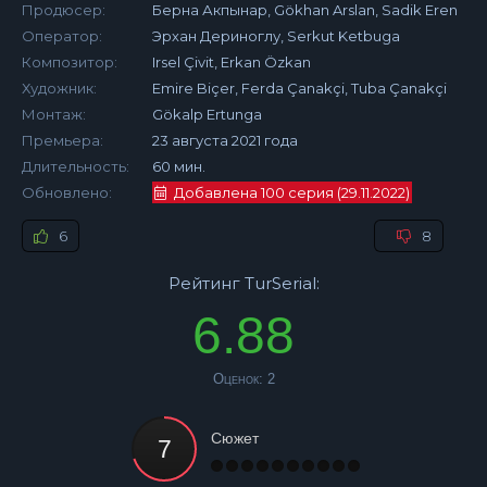
Продюсер:
Берна Акпынар, Gökhan Arslan, Sadik Eren
Оператор:
Эрхан Дериноглу, Serkut Ketbuga
Композитор:
Irsel Çivit, Erkan Özkan
Художник:
Emire Biçer, Ferda Çanakçi, Tuba Çanakçi
Монтаж:
Gökalp Ertunga
Премьера:
23 августа 2021 года
Длительность:
60 мин.
Обновлено:
Добавлена 100 серия (29.11.2022)
6
8
Рейтинг TurSerial:
6.88
Оценок:
2
Сюжет