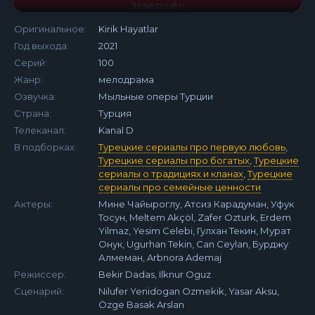
Завершён
Оригинальное:
Kirik Hayatlar
Год выхода:
2021
Серий:
100
Жанр:
мелодрама
Озвучка:
Мыльные оперы Турции
Страна:
Турция
Телеканал:
Kanal D
В подборках:
Турецкие сериалы про первую любовь
,
Турецкие сериалы про богатых
,
Турецкие
сериалы о традициях и кланах
,
Турецкие
сериалы про семейные ценности
Актеры:
Мине Чайыроглу, Атсиз Карадуман, Уфук
Тосун, Meltem Akçöl, Zafer Ozturk, Erdem
Yilmaz, Yesim Celebi, Гулхан Текин, Мурат
Онук, Ugurhan Tekin, Can Ceylan, Бурджу
Алмеман, Arbnora Ademaj
Режиссер:
Bekir Dadas, Ilknur Oguz
Сценарий:
Nilufer Yenidogan Ozmekik, Yasar Aksu,
Özge Basak Arslan