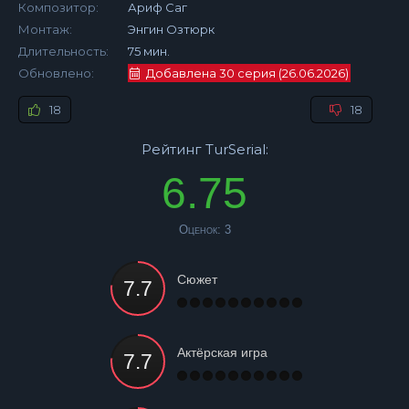
Композитор:
Ариф Саг
Монтаж:
Энгин Озтюрк
Длительность:
75 мин.
Обновлено:
Добавлена 30 серия (26.06.2026)
18
18
Рейтинг TurSerial:
6.75
Оценок:
3
Сюжет
Актёрская игра