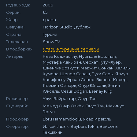
Год выхода:
2006
Серий:
65
Жанр:
драма
Озвучка:
Horizon Studio, Дубляж
Страна:
Турция
Телеканал:
Show TV
В подборках:
Старые турецкие сериалы
Актеры:
Рыза Коджаоглу, Нургюль Ешилчай,
Мустафа Авкыран, Серхат Тутумлуер,
Дженгиз Бозкурт, Маджит Сонкан, Халиль
Кумова, Шенер Саваш, Рухи Сары, Ягмур
Касифоглу, Эркан Север, Бюлент Кесер,
Ясемин Озтюрк, Онур Юнсаль, Энгин
Юксель, Cesur Dogan, Esenay Kiliç
Режиссер:
Улуч Байрактар, Онур Тан
Сценарий:
Мемед Онур Озкёк, Онур Тан, Махинур
Эргун
Продюсер:
Ebru Hamamcioglu, Ясар Ирвюль
Оператор:
Илкай Ишык, Baybars Tekin, Вейсель
Текшахин