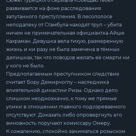
Сюжет турецкого сериала «Обещаю тебе»
развивается на фоне расследования
запутанного преступления. В лесополосе
неподалёку от Стамбула находят труп – убита
ничем не примечательная официантка Айше
Кахраман. Девушка вела тихую, размеренную
жизнь и ни разу не была замечена в тёмных
делишках, так что поводов желать её смерти ни
у кого не было.
Предполагаемым преступником следствие
считает Бору Демирчоглу – наследника
влиятельной династии Ризы. Однако дело
слишком неоднозначно, к тому же прямые
улики в отношении главного подозреваемого
отсутствуют. Доказать либо опровергнуть его
виновность поручают комиссару Омеру.
К сожалению, спокойно заниматься розыском