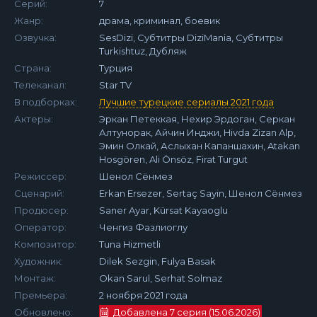
Серий:
7
Жанр:
драма, криминал, боевик
Озвучка:
SesDizi, Субтитры DiziMania, Субтитры
Turkishtuz, Дубляж
Страна:
Турция
Телеканал:
Star TV
В подборках:
Лучшие турецкие сериалы 2021 года
Актеры:
Эркан Петеккая, Нехир Эрдоган, Серкан
Алтунорак, Айчин Инджи, Hivda Zizan Alp,
Эмин Олкай, Аслыхан Капаншахин, Atakan
Hosgören, Ali Önsöz, Firat Turgut
Режиссер:
Шенол Сёнмез
Сценарий:
Erkan Ersezer, Sertaç Sayin, Шенол Сёнмез
Продюсер:
Saner Ayar, Kürsat Kayaoglu
Оператор:
Ченгиз Фазлиоглу
Композитор:
Tuna Hizmetli
Художник:
Dilek Sezgin, Fulya Basak
Монтаж:
Okan Sarul, Serhat Solmaz
Премьера:
2 ноября 2021 года
Обновлено:
Добавлена 7 серия (15.06.2026)