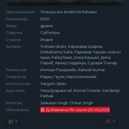
Оригинальное:
Shaurya Aur Anokhi Ki Kahaani
Год выхода:
2020
Жанр:
драма
Озвучка:
Субтитры
Страна:
Индия
Актеры:
Trishala Idnani, Каранвир Шарма,
Debattama Saha, Раджвир Чаухан, Кирон
Арья, Falaq Naaz, Алка Каушал, Дипа
Параб, Халид Сиддикуи, Сурадж Тхапар
Режиссер:
Имтиаз Панджаби, Rakesh Kumar
Оператор:
Раджу Гаули, Hanoz Kerawala
Композитор:
Sargam Jassu
Художник:
Тина Дхарамсай, Komal Solanki, Sandeep
Pathak
Монтаж:
Jaskaran Singh, Onkar Singh
Обновлено:
Добавлена 119 серия (20.05.2025)
1
1