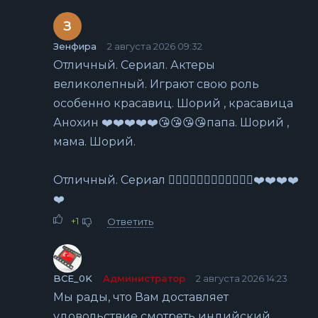
З
Зенфира
2 августа 2026 09:32
Отличный. Сериал. Актеры
великолепный. Играют свою роль
особенно красавиц. Шорий , красавица
Анохин ❤️❤️❤️❤️❤️😘😘😘😘папа. Шорий ,
мама. Шорий.
Отличный. Сериал 👍🏻👍🏻👍🏻👍🏻👍🏻👍🏻❤️❤️❤️❤️
❤️
+1
Ответить
BCE_0K
Администратор
2 августа 2026 14:23
Мы рады, что Вам доставляет
удовольствие смотреть индийский