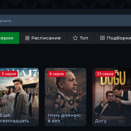
серии
Расписание
Топ
Подборк
11 серия
8 серия
33 серия
Ещё
Ночь длиною
семнадцать
в век
Догу