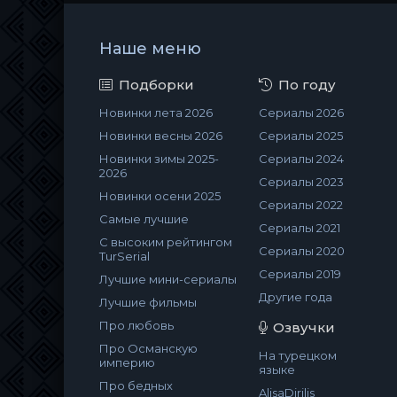
Наше меню
Подборки
По году
Новинки лета 2026
Сериалы 2026
Новинки весны 2026
Сериалы 2025
Новинки зимы 2025-
Сериалы 2024
2026
Сериалы 2023
Новинки осени 2025
Сериалы 2022
Самые лучшие
Сериалы 2021
С высоким рейтингом
Сериалы 2020
TurSerial
Сериалы 2019
Лучшие мини-сериалы
Другие года
Лучшие фильмы
Про любовь
Озвучки
Про Османскую
На турецком
империю
языке
Про бедных
AlisaDirilis