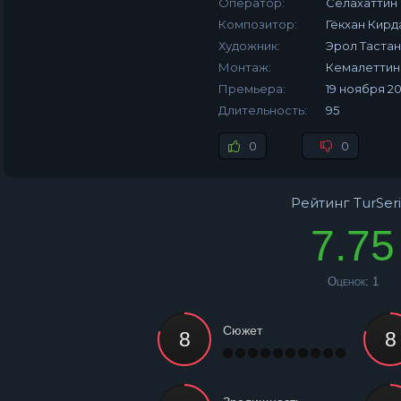
Оператор:
Селахаттин 
Композитор:
Гёкхан Кирд
Художник:
Эрол Тастан
Монтаж:
Кемалеттин
Премьера:
19 ноября 2
Длительность:
95
0
0
Рейтинг TurSeri
7.75
Оценок:
1
Сюжет