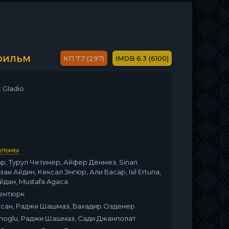
 фильм
7.7 (297)
6.3 (6100)
: Gladio
ильмы
р, Турул Четинер, Айфер Дёнмез, Sinan
заи Айдин, Кексал Энгюр, Али Басар, Isil Ertuna,
йдан, Mustafa Agaca
ентюрк
сан, Раджи Шашмаз, Бахадир Озденер
moglu, Раджи Шашмаз, Сади Джанполат