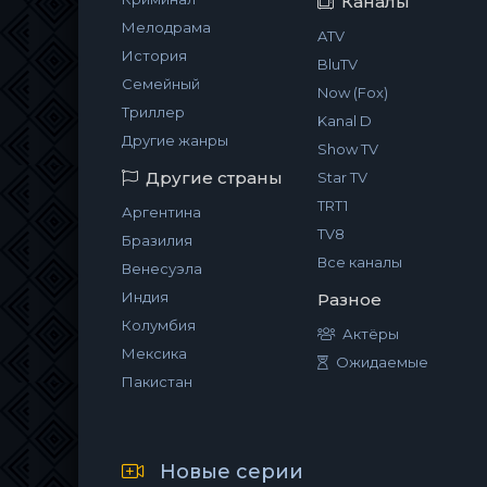
Каналы
Мелодрама
ATV
История
BluTV
Семейный
Now (Fox)
Триллер
Kanal D
Другие жанры
Show TV
Другие страны
Star TV
TRT1
Аргентина
TV8
Бразилия
Все каналы
Венесуэла
Индия
Разное
Колумбия
Актёры
Мексика
Ожидаемые
Пакистан
Новые серии