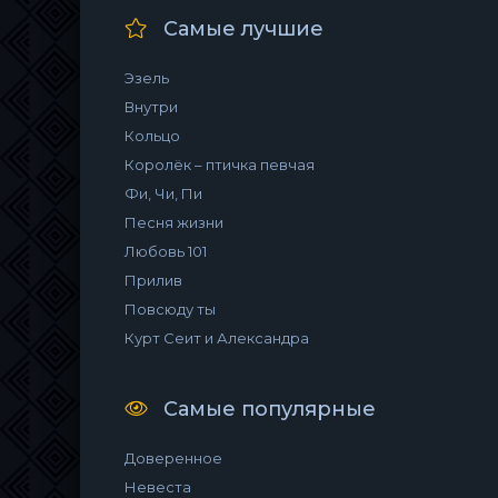
Самые лучшие
Эзель
Внутри
Кольцо
Королёк – птичка певчая
Фи, Чи, Пи
Песня жизни
Любовь 101
Прилив
Повсюду ты
Курт Сеит и Александра
Самые популярные
Доверенное
Невеста