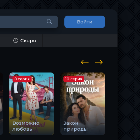
Войти
и
Скоро
8 серия
10 серия
1 серия
Возможно
Закон
Держи м
любовь
природы
руку