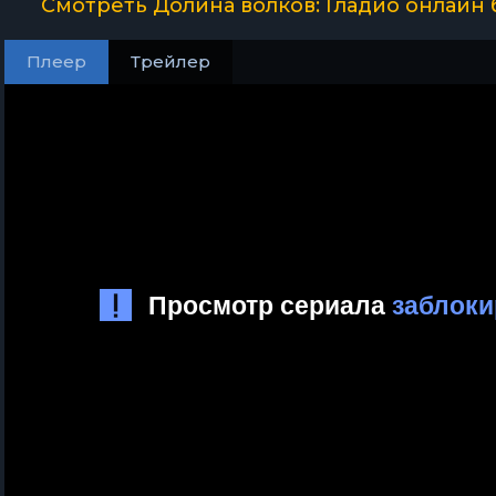
Смотреть Долина волков: Гладио онлайн
Плеер
Трейлер