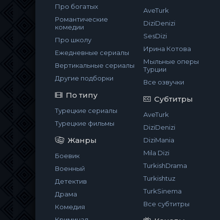
Про богатых
AveTurk
Романтические
DiziDenizi
комедии
SesDizi
Про школу
Ирина Котова
Ежедневные сериалы
Мыльные оперы
Вертикальные сериалы
Турции
Другие подборки
Все озвучки
По типу
Субтитры
Турецкие сериалы
AveTurk
Турецкие фильмы
DiziDenizi
Жанры
DiziMania
Mila Dizi
Боевик
TurkishDrama
Военный
Turkishtuz
Детектив
TurkSinema
Драма
Все субтитры
Комедия
Криминал