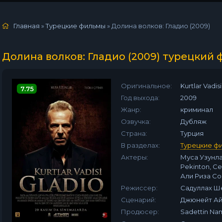
Главная
»
Турецкие фильмы
» Долина волков: Гладио (2009)
Долина волков: Гладио (2009) турецкий
Оригинальное:
Kurtlar Vadisi
7.75
Год выхода:
2009
Жанр:
криминал
Озвучка:
Дубляж
Страна:
Турция
В разделах:
Турецкие ф
Актеры:
Муса Узунла
Pekinton, Се
Али Риза Со
Режиссер:
Садуллах Ш
Сценарий:
Джюнейт Ай
Продюсер:
Sadettin Na