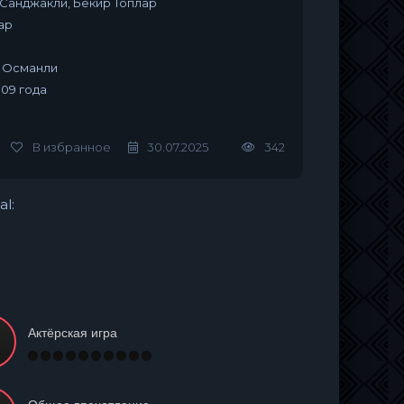
Санджакли, Бекир Топлар
ар
 Османли
009 года
В избранное
30.07.2025
342
al:
Актёрская игра