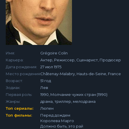
Имя:
Grégoire Colin
Карьера:
Актер, Режиссер, Сценарист, Продюсер
Дата рождения:
27 июл 1975
Место рождения:
Châtenay-Malabry, Hauts-de-Seine, France
Возраст:
51 год
Зодиак:
Лев
Первая роль:
1990, Молчание чужих стран (1990)
Жанры:
драма, триллер, мелодрама
Топ сериалы:
Люпен
Топ фильмы:
Перед дождем
Королева Марго
Должно быть, это рай