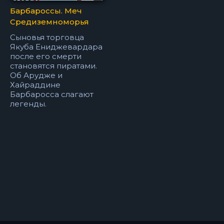
Барбароссы. Меч
Средиземноморья
Сыновья торговца
Якуба Ениджевардара
после его смерти
становятся пиратами.
Об Арудже и
Хайраддине
Барбаросса слагают
легенды.