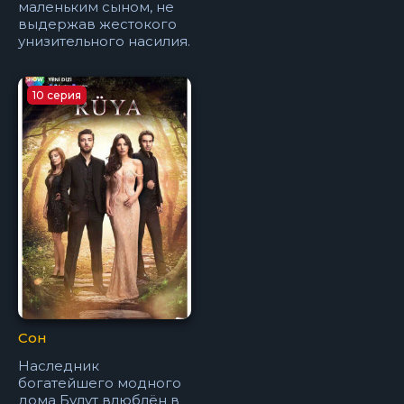
маленьким сыном, не
выдержав жестокого
унизительного насилия.
10 серия
Сон
Наследник
богатейшего модного
дома Булут влюблён в