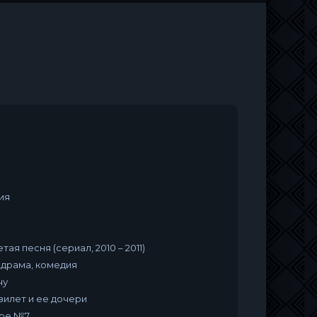
ия
тая песня (сериал, 2010 – 2011)
одрама, комедия
чу
зилет и ее дочери
ере №7