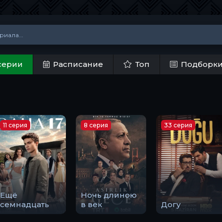
серии
Расписание
Топ
Подборк
11 серия
8 серия
33 серия
Ещё
Ночь длиною
семнадцать
в век
Догу