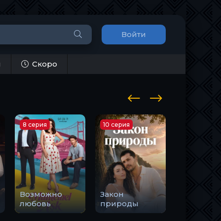
Войти
и
Скоро
8 серия
10 серия
1 серия
Возможно
Закон
Держи м
любовь
природы
руку