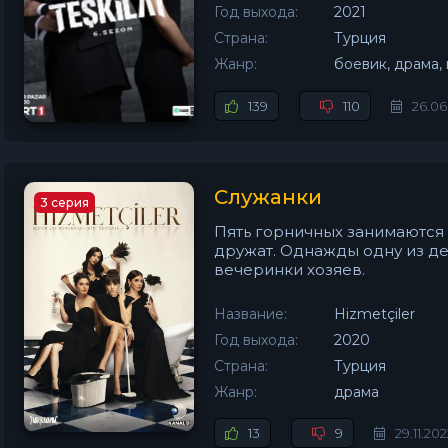
Год выхода:
2021
Страна:
Турция
Жанр:
боевик, драма,
139
110
26.06
Служанки
3 серия
Пять горничных занимаются 
дружат. Однажды одну из д
вечеринки хозяев.
Название:
Hizmetçiler
Год выхода:
2020
Страна:
Турция
Жанр:
драма
13
9
29.11.20