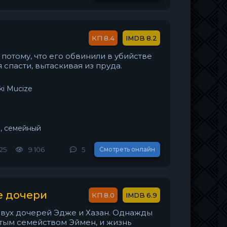
8.4
8.2
потому, что его обвинили в убийстве
 спасти, вытаскивая из пруда.
ki Mucize
, семейный
25
9 106
5
Смотреть онлайн
е дочери
8.0
6.9
двух дочерей Эдже и Хазан. Однажды
атым семейством Эймен, и жизнь