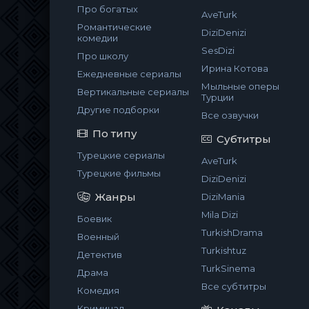
Про богатых
AveTurk
Романтические
DiziDenizi
комедии
SesDizi
Про школу
Ирина Котова
Ежедневные сериалы
Мыльные оперы
Вертикальные сериалы
Турции
Другие подборки
Все озвучки
По типу
Субтитры
Турецкие сериалы
AveTurk
Турецкие фильмы
DiziDenizi
Жанры
DiziMania
Mila Dizi
Боевик
TurkishDrama
Военный
Turkishtuz
Детектив
TurkSinema
Драма
Все субтитры
Комедия
Криминал