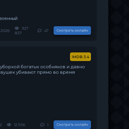
 военный
927
.2026
47
Смотреть онлайн
837
3.4
уборкой богатых особняков и давно
евушек убивают прямо во время
22
12 936
1
Смотреть онлайн