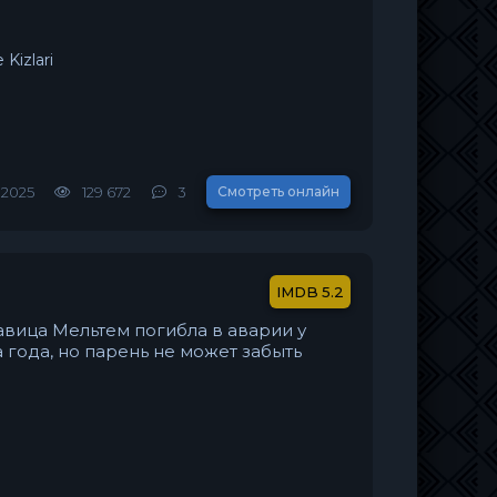
 Kizlari
.2025
129 672
3
Смотреть онлайн
5.2
вица Мельтем погибла в аварии у
а года, но парень не может забыть