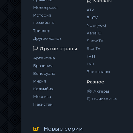
Каналы
Мелодрама
ATV
История
BluTV
Семейный
Now (Fox)
Триллер
Kanal D
Другие жанры
Show TV
Другие страны
Star TV
TRT1
Аргентина
TV8
Бразилия
Все каналы
Венесуэла
Индия
Разное
Колумбия
Актёры
Мексика
Ожидаемые
Пакистан
Новые серии