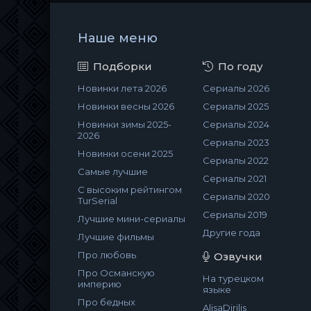
Наше меню
Подборки
По году
Новинки лета 2026
Сериалы 2026
Новинки весны 2026
Сериалы 2025
Новинки зимы 2025-
Сериалы 2024
2026
Сериалы 2023
Новинки осени 2025
Сериалы 2022
Самые лучшие
Сериалы 2021
С высоким рейтингом
Сериалы 2020
TurSerial
Сериалы 2019
Лучшие мини-сериалы
Другие года
Лучшие фильмы
Про любовь
Озвучки
Про Османскую
На турецком
империю
языке
Про бедных
AlisaDirilis