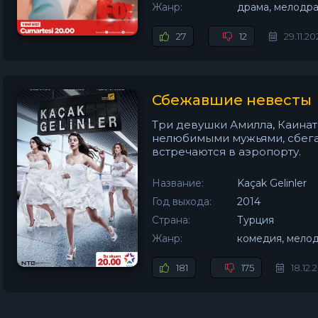
Жанр:
драма, мелодр
27
12
29.11.20
Сбежавшие невесты
Три девушки Амилла, Каинат
нелюбимыми мужьями, сбега
встречаются в аэропорту.
Название:
Kaçak Gelinler
Год выхода:
2014
Страна:
Турция
Жанр:
комедия, мело
181
175
18.12.