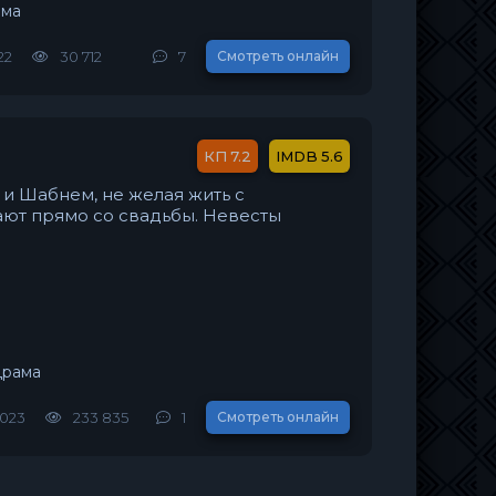
ама
22
30 712
7
Смотреть онлайн
7.2
5.6
 и Шабнем, не желая жить с
ют прямо со свадьбы. Невесты
драма
2023
233 835
1
Смотреть онлайн