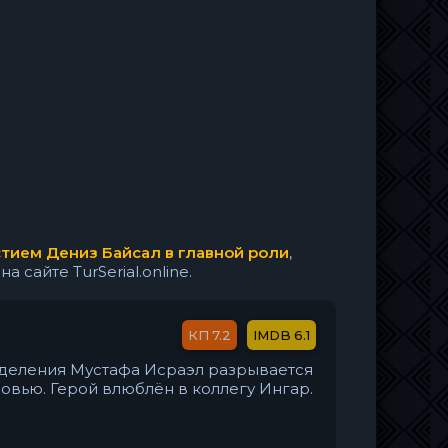
стием Дениз Байсал в главной роли
,
сайте TurSerial.online.
7.2
6.1
тделения Мустафа Исраэл разрывается
вью. Герой влюблён в коллегу Ингар.