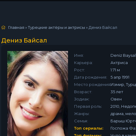
Главная
»
Турецкие актёры и актрисы
»
Дениз Байсал
Дениз Байсал
Имя:
Deniz Baysal
Карьера:
Актриса
Рост:
1.71 м
Дата рождения:
5 апр 1991
Место рождения:
Измир, Турц
Возраст:
35 лет
Зодиак:
Овен
Первая роль:
2010, Недопе
Жанры:
драма, мел
Семья:
Барыш Юрт
Топ сериалы:
Госпожа Фа
Топ фильмы:
Чудо в кам