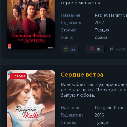
героев меняется.
Название:
Fazilet Hanim ve
Год выхода:
2017
Страна:
Турция
Жанр:
драма
122
110
02.04
Сердце ветра
9 серия
Возлюбленная Рузгара краса
него на глазах. Проходит дв
былую любовь.
Название:
Rüzgarin Kalbi
Год выхода:
2016
Страна:
Турция