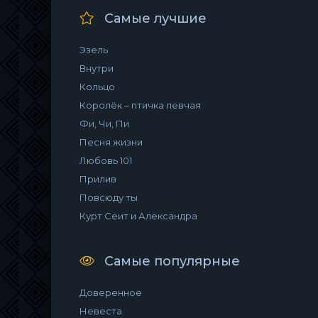
Самые лучшие
Эзель
Внутри
Кольцо
Королёк – птичка певчая
Фи, Чи, Пи
Песня жизни
Любовь 101
Прилив
Повсюду ты
Курт Сеит и Александра
Самые популярные
Доверенное
Невеста