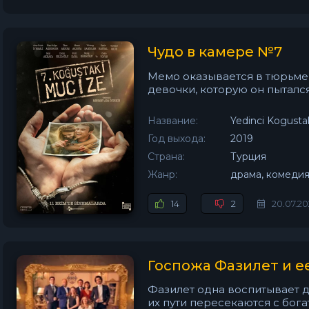
Чудо в камере №7
Мемо оказывается в тюрьме 
девочки, которую он пытался
Название:
Yedinci Kogusta
Год выхода:
2019
Страна:
Турция
Жанр:
драма, комедия
14
2
20.07.20
Госпожа Фазилет и е
Фазилет одна воспитывает 
их пути пересекаются с бог