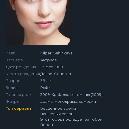
Имя:
Nilperi Sahinkaya
Карьера:
Актриса
Дата рождения:
23 фев 1988
Место рождения:
Дакар, Сенегал
Возраст:
38 лет
Зодиак:
Рыбы
Первая роль:
2009, Храбрые оттоманы (2009)
Жанры:
драма, мелодрама, комедия
Топ сериалы:
Бесценное время
Вишнёвый сезон
Этот город последует за тобой
Ворон