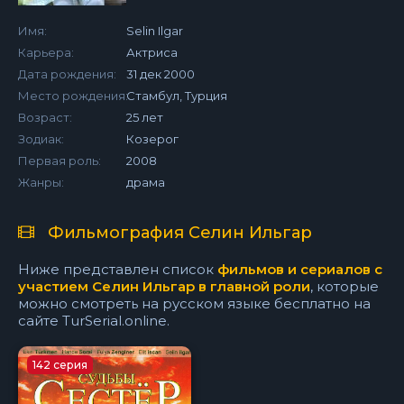
Имя:
Selin Ilgar
Карьера:
Актриса
Дата рождения:
31 дек 2000
Место рождения:
Стамбул, Турция
Возраст:
25 лет
Зодиак:
Козерог
Первая роль:
2008
Жанры:
драма
Фильмография Селин Ильгар
Ниже представлен список
фильмов и сериалов с
участием Селин Ильгар в главной роли
, которые
можно смотреть на русском языке бесплатно на
сайте TurSerial.online.
142 серия