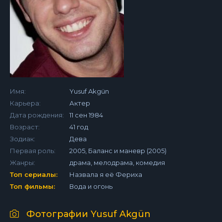
Имя:
Yusuf Akgün
Карьера:
Актер
Дата рождения:
11 сен 1984
Возраст:
41 год
Зодиак:
Дева
Первая роль:
2005, Баланс и маневр (2005)
Жанры:
драма, мелодрама, комедия
Топ сериалы:
Назвала я её Фериха
Топ фильмы:
Вода и огонь
Фотографии Yusuf Akgün