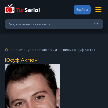
Войти
Главная
»
Турецкие актёры и актрисы
»
Юсуф Акгюн
Юсуф Акгюн