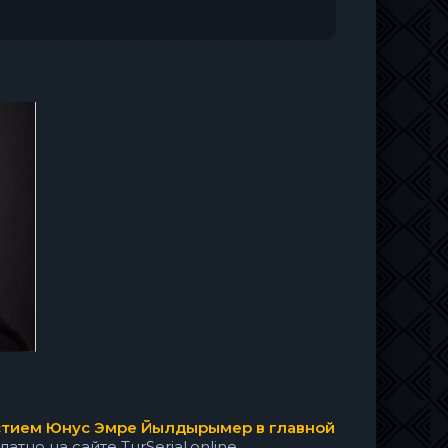
астием Юнус Эмре Йылдырымер в главной
тно на сайте TurSerial.online.