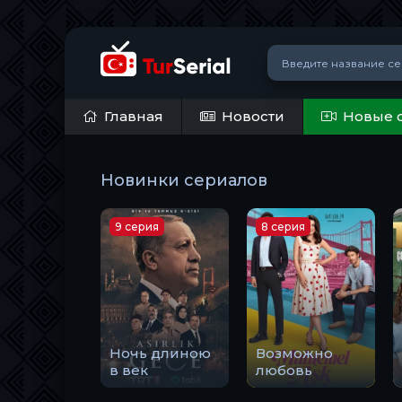
Главная
Новости
Новые 
Новинки сериалов
9 серия
8 серия
Ночь длиною
Возможно
в век
любовь