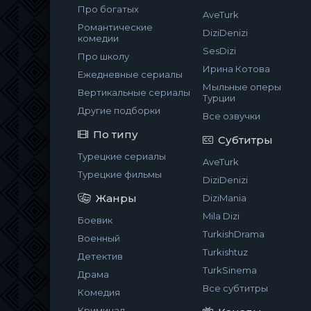
Про богатых
AveTurk
Романтические
DiziDenizi
комедии
SesDizi
Про школу
Ирина Котова
Ежедневные сериалы
Мыльные оперы
Вертикальные сериалы
Турции
Другие подборки
Все озвучки
По типу
Субтитры
Турецкие сериалы
AveTurk
Турецкие фильмы
DiziDenizi
Жанры
DiziMania
Mila Dizi
Боевик
TurkishDrama
Военный
Turkishtuz
Детектив
TurkSinema
Драма
Все субтитры
Комедия
Криминал