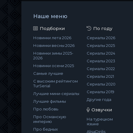
Наше меню
Подборки
По году
Новинки лета 2026
Сериалы 2026
Новинки весны 2026
Сериалы 2025
Новинки зимы 2025-
Сериалы 2024
2026
Сериалы 2023
Новинки осени 2025
Сериалы 2022
Самые лучшие
Сериалы 2021
С высоким рейтингом
Сериалы 2020
TurSerial
Сериалы 2019
Лучшие мини-сериалы
Другие года
Лучшие фильмы
Про любовь
Озвучки
Про Османскую
На турецком
империю
языке
Про бедных
AlisaDirilis