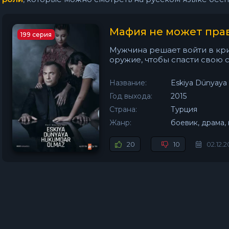
Мафия не может пра
199 серия
Мужчина решает войти в кр
оружие, чтобы спасти свою 
Название:
Eskiya Dünyay
Год выхода:
2015
Страна:
Турция
Жанр:
боевик, драма,
20
10
02.12.