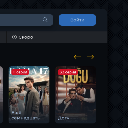
Войти
и
Скоро
11 серия
33 серия
10 серия
Ещё
Закон
семнадцать
Догу
природы