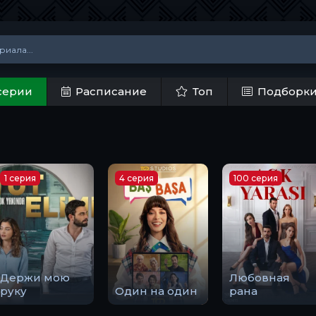
серии
Расписание
Топ
Подборк
1 серия
4 серия
100 серия
Держи мою
Любовная
руку
Один на один
рана