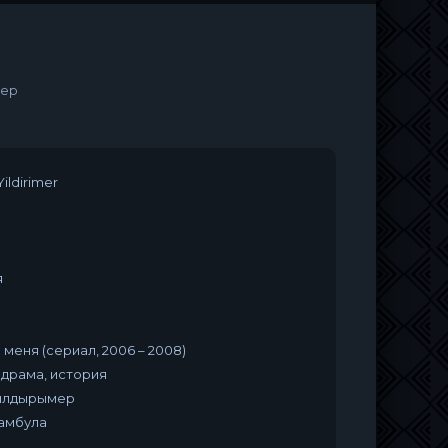
мер
ildirimer
я
 меня (сериал, 2006 – 2008)
одрама, история
ылдырымер
тамбула