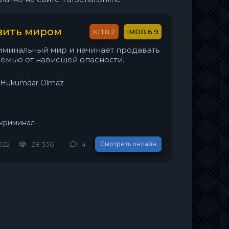
вить миром
8.2
6.9
иминальный мир и начинает продавать
семью от нависшей опасности.
a Hükümdar Olmaz
 криминал
2022
28 336
4
Смотреть онлайн