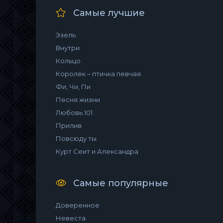
Самые лучшие
Эзель
Внутри
Кольцо
Королёк – птичка певчая
Фи, Чи, Пи
Песня жизни
Любовь 101
Прилив
Повсюду ты
Курт Сеит и Александра
Самые популярные
Доверенное
Невеста