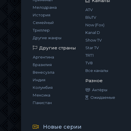
Каналы
Мелодрама
ATV
История
BluTV
Семейный
Now (Fox)
Триллер
Kanal D
Другие жанры
Show TV
Другие страны
Star TV
TRT1
Аргентина
TV8
Бразилия
Все каналы
Венесуэла
Индия
Разное
Колумбия
Актёры
Мексика
Ожидаемые
Пакистан
Новые серии