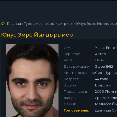
Главная
»
Турецкие актёры и актрисы
»
Юнус Эмре Йылдыры
Юнус Эмре Йылдырымер
Имя:
Yunus Emre Y
Карьера:
Актер
Рост:
1.81 м
Дата рождения:
5 фев 1982
Место рождения:
Сирт, Турци
Возраст:
44 года
Зодиак:
Водолей
Первая роль:
2006, Помни
Жанры:
драма, мел
Семья:
Мелисса Й
Топ сериалы:
Два лица С