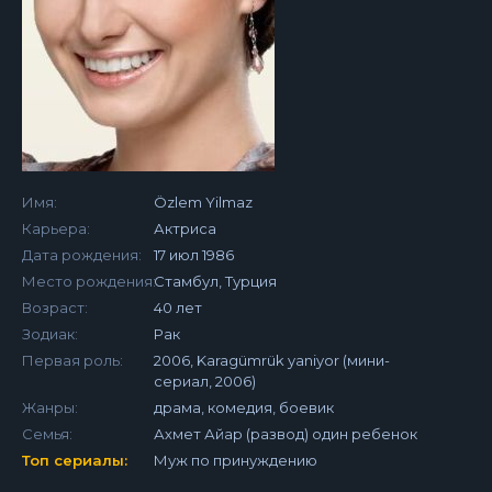
Имя:
Özlem Yilmaz
Карьера:
Актриса
Дата рождения:
17 июл 1986
Место рождения:
Стамбул, Турция
Возраст:
40 лет
Зодиак:
Рак
Первая роль:
2006, Karagümrük yaniyor (мини-
сериал, 2006)
Жанры:
драма, комедия, боевик
Семья:
Ахмет Айар (развод) один ребенок
Топ сериалы:
Муж по принуждению