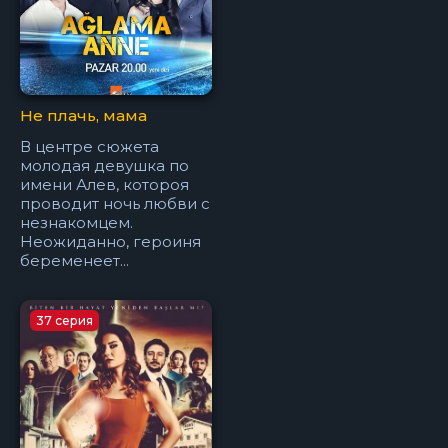
Не плачь, мама
В центре сюжета
молодая девушка по
имени Алев, котороя
проводит ночь любви с
незнакомцем.
Неожиданно, героиня
беременеет...
37 серия