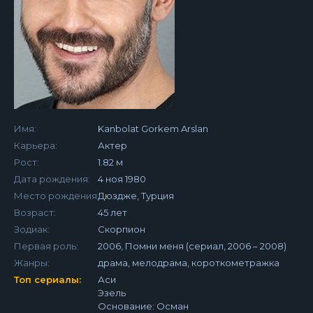
Имя:
Kanbolat Gorkem Arslan
Карьера:
Актер
Рост:
1.82 м
Дата рождения:
4 ноя 1980
Место рождения:
Дюздже, Турция
Возраст:
45 лет
Зодиак:
Скорпион
Первая роль:
2006, Помни меня (сериал, 2006 – 2008)
Жанры:
драма, мелодрама, короткометражка
Топ сериалы:
Аси
Эзель
Основание: Осман