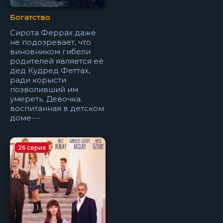
Богатство
Cирота Феррах даже
не подозревает, что
виновником гибели
родителей является её
дед Кудред Феттах,
ради корысти
позволивший им
умереть. Девочка.
воспитанная в детском
доме---
26 серия