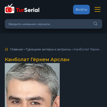
Войти
Главная
»
Турецкие актёры и актрисы
»
Канболат Гёркем Арслан
Канболат Гёркем Арслан