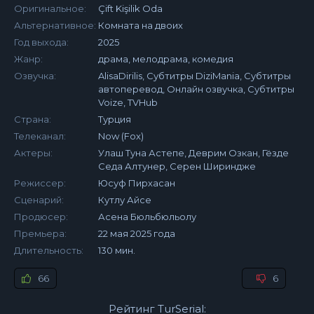
Оригинальное:
Çift Kişilik Oda
Альтернативное:
Комната на двоих
Год выхода:
2025
Жанр:
драма, мелодрама, комедия
Озвучка:
AlisaDirilis, Субтитры DiziMania, Субтитры
автоперевод, Онлайн озвучка, Субтитры
Voize, TVHub
Страна:
Турция
Телеканал:
Now (Fox)
Актеры:
Улаш Туна Астепе, Деврим Озкан, Гёзде
Седа Алтунер, Серен Шириндже
Режиссер:
Юсуф Пирхасан
Сценарий:
Кутлу Айсе
Продюсер:
Асена Бюльбюльолу
Премьера:
22 мая 2025 года
Длительность:
130 мин.
66
6
Рейтинг TurSerial: