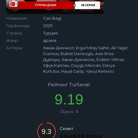
Название:
Can Bagi
Год выхода:
2025
Страна:
Турция
Жанр:
драма
Актеры:
Хакан Динчкол, Ergul Miray Sahin, Ali Yagiz
Durmus, Buket Dereoglu, Али Ягиз
Дурмуш, Хакан Динчколь, Erdem Yilmaz,
Уфук Каплан, Duygu Mercan, Derya
Kurtulus, Hayal Garip, Yavuz Ketenci
Рейтинг TurSerial:
9.19
Оценок:
4
Сюжет