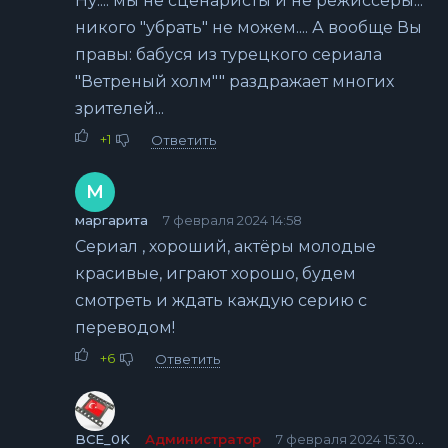
Ну.... мы не сценаристы и не режиссеры...
никого "убрать" не можем.... А вообще Вы
правы: бабуся из турецкого сериала
"Ветреный холм"" раздражает многих
зрителей...
+1
Ответить
М
маргарита
7 февраля 2024 14:58
Сериал , хороший, актёры молодые
красивые, играют хорошо, будем
смотреть и ждать каждую серию с
переводом!
+6
Ответить
BCE_0K
Администратор
7 февраля 2024 15:30