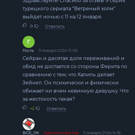
Здравствуйте! Спасибо за отзыв! 9 серия
турецкого сериала "Ветреный холм"
выйдет ночью с 11 на 12 января.
0
Ответить
Г
Гость
11 января 2024 13:06
Сейран и десятая доля переживаний и
обид не достается со стороны Ферита по
сравнению с тем, что Халиль делает
Зейнеп. Он психически и физически
обижает ни вчем невинную девушку. Что
за жестокость такая?
+2
Ответить
BCE_0K
Администратор
11 января 2024 14:16