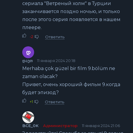
сериала "Ветреный холм" в Турции
заканчивается поздно ночью, и только
после этого серия появляется в нашем
плеере.
-2
Ответить
Დ
დაუთ
11 января 2024 20:18
Merhaba çok güzel bir film 9.bölüm ne
zaman olacak?
Привет, очень хороший фильм 9.когда
будет эпизод?
+1
Ответить
BCE_0K
Администратор
11 января 2024 21:06