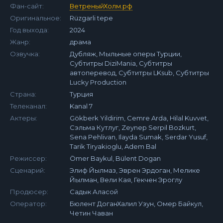
Фан-сайт:
ВетреныйХолм.рф
Оригинальное:
Rüzgarli tepe
Год выхода:
2024
Жанр:
драма
Озвучка:
Дубляж, Мыльные оперы Турции,
Субтитры DiziMania, Субтитры
автоперевод, Субтитры LKsub, Субтитры
Lucky Production
Страна:
Турция
Телеканал:
Kanal 7
Актеры:
Gökberk Yildirim, Cemre Arda, Hilal Kuvvet,
Сэльма Кутлуг, Zeynep Serpil Bozkurt,
Sena Pehlivan, Ilayda Sumak, Serdar Yusuf,
Tarik Tiryakioglu, Adem Bal
Режиссер:
Ömer Baykul, Bülent Dogan
Сценарий:
Элиф Йылмаз, Эврен Эрдоган, Мелике
Йылман, Вели Кая, Гекчен Эроглу
Продюсер:
Садык Аласой
Оператор:
Бюлент ДоганХалил Узун, Омер Байкул,
Четин Чаван