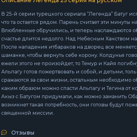
Описание Легенда 25 серия на русском
В 25-й серии турецкого сериала “Легенда” Батуг ис
что та остается рядом. Парень считает эти минуты 
Влюбленные обручились, и теперь наслаждаются об
счастье длится недолго. Над Небесным Ханством на
После нападения итбараков на дворец все меняетс
шаманке, чтобы вернуть себе корону. Колдунья говор
ежели этого не произойдет, то Темур и Кайя погибну
Альпагу готов пожертвовать и собой, и детьми, толь
сражаются за свои жизни, остальным необходимо о
каким образом можно спасти Альпагу и Тегина от к
Акыз с Батугом придумали, как можно заманить Оба
возникнет такая потребность, они готовы будут по
священной миссии.
Отзывы