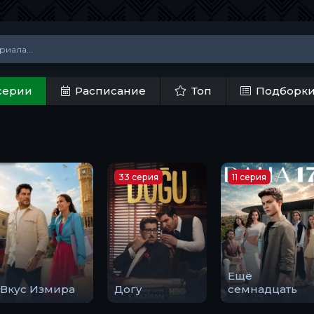
серии
Расписание
Топ
Подборк
33 серия
11 серия
Ещё
Вкус Измира
Догу
семнадцать