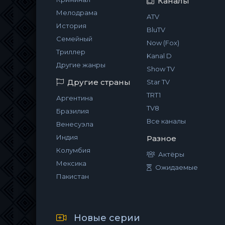
Каналы
Мелодрама
ATV
История
BluTV
Семейный
Now (Fox)
Триллер
Kanal D
Другие жанры
Show TV
Другие страны
Star TV
TRT1
Аргентина
TV8
Бразилия
Все каналы
Венесуэла
Индия
Разное
Колумбия
Актёры
Мексика
Ожидаемые
Пакистан
Новые серии