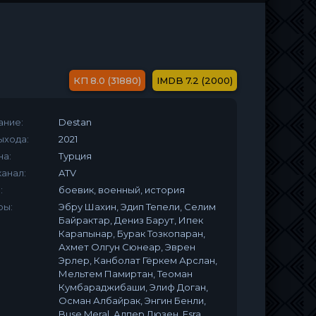
8.0 (31880)
7.2 (2000)
ание:
Destan
ыхода:
2021
на:
Турция
анал:
ATV
:
боевик, военный, история
ры:
Эбру Шахин, Эдип Тепели, Селим
Байрактар, Дениз Барут, Ипек
Карапынар, Бурак Тозкопаран,
Ахмет Олгун Сюнеар, Эврен
Эрлер, Канболат Гёркем Арслан,
Мельтем Памиртан, Теоман
Кумбараджибаши, Элиф Доган,
Осман Албайрак, Энгин Бенли,
Buse Meral, Алпер Дюзен, Esra