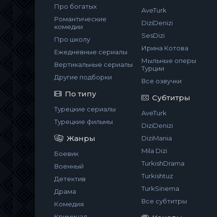
Про богатых
AveTurk
Романтические
DiziDenizi
комедии
SesDizi
Про школу
Ирина Котова
Ежедневные сериалы
Мыльные оперы
Вертикальные сериалы
Турции
Другие подборки
Все озвучки
По типу
Субтитры
Турецкие сериалы
AveTurk
Турецкие фильмы
DiziDenizi
Жанры
DiziMania
Mila Dizi
Боевик
TurkishDrama
Военный
Turkishtuz
Детектив
TurkSinema
Драма
Все субтитры
Комедия
Криминал