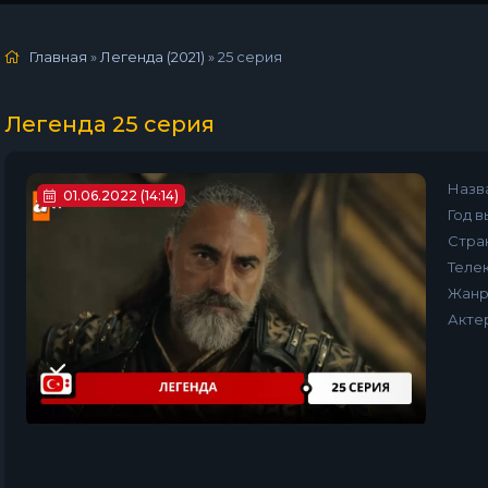
Главная
»
Легенда (2021)
»
25 серия
Легенда 25 серия
Назв
01.06.2022 (14:14)
Год в
Стра
Телек
Жанр
Акте