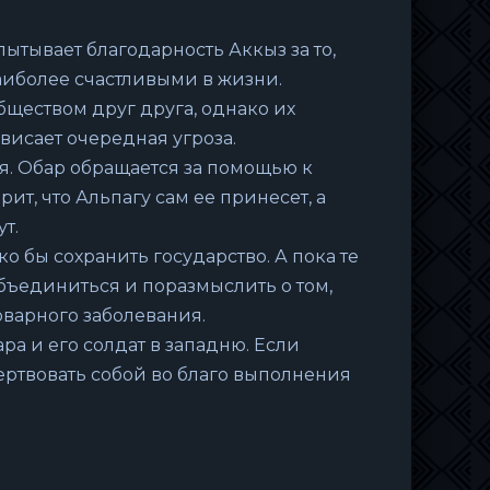
пытывает благодарность Аккыз за то,
наиболее счастливыми в жизни.
ществом друг друга, однако их
висает очередная угроза.
я. Обар обращается за помощью к
ит, что Альпагу сам ее принесет, а
т.
ко бы сохранить государство. А пока те
бъединиться и поразмыслить о том,
оварного заболевания.
ра и его солдат в западню. Если
жертвовать собой во благо выполнения