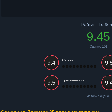
Рейтинг TurSeri
9.45
Оценок:
101
Сюжет
Зрелищность
История оценок