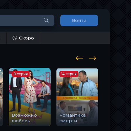
Войти
и
Скоро
8 серия
14 серия
8 серия
Возможно
Романтика
любовь
смерти
Тоска