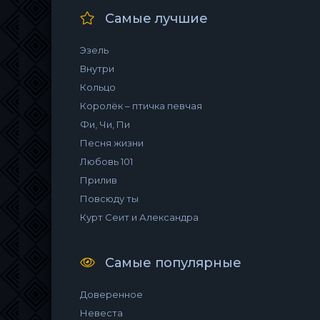
Самые лучшие
Эзель
Внутри
Кольцо
Королёк – птичка певчая
Фи, Чи, Пи
Песня жизни
Любовь 101
Прилив
Повсюду ты
Курт Сеит и Александра
Самые популярные
Доверенное
Невеста