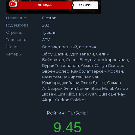
Название:
Destan
Год выхода:
2021
Страна:
Турция
Телеканал:
ATV
Жанр:
боевик, военный, история
Актеры:
Эбру Шахин, Эдип Тепели, Селим
Байрактар, Дениз Барут, Ипек Карапынар,
Бурак Тозкопаран, Ахмет Олгун Сюнеар,
Эврен Эрлер, Канболат Гёркем Арслан,
Мельтем Памиртан, Теоман
Кумбараджибаши, Элиф Доган, Осман
Албайрак, Энгин Бенли, Buse Meral, Алпер
Дюзен, Esra Kiliç, Faruk Aran, Burak Berkay
Akgül, Gurkan Colaker
Рейтинг TurSerial:
9.45