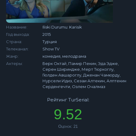
Название:
Iliski Durumu: Karisik
Год выхода:
2015
Страна:
Турция
Телеканал:
Show TV
Жанр:
комедия, мелодрама
Актеры:
Берк Октай, Памир Пекин, Эда Эдже,
Серен Шириндже, Мерт Тюркоглу,
Гюлден Авшароглу, Дженан Чамюрду,
Нурсели Идиз, Сезаи Алтекин, Алптекин
Серденгечти, Озлем Очалмаз
Рейтинг TurSerial:
9.52
Оценок:
21