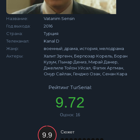
Название:
Vatanim Sensin
Год выхода:
2016
Страна:
Турция
Телеканал:
Kanal D
Жанр:
военный, драма, история, мелодрама
Актеры:
Халит Эргенч, Бергюзар Корель, Боран
Кузум, Пынар Дениз, Мирай Данер,
Джелиле Тойон Уйсал, Фатих Артман,
Онур Сайлак, Генджо Озак, Сенан Кара
Рейтинг TurSerial:
9.72
Оценок:
16
Сюжет