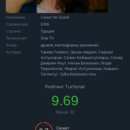
Название:
Cesur Ve Güzel
Год выхода:
2016
Страна:
Турция
Телеканал:
Star TV
Жанр:
драма, мелодрама, криминал
Актеры:
Тамер Левент, Эркан Авджи, Серкан
Алтунорак, Сезин Акбашогуллары, Сехер
Деврим Якут, Нихан Бююкаач, Гёзде
Тюркпенче, Фырат Алтунмеше, Кыванч
Татлытуг, Туба Бюйюкюстюн
Рейтинг TurSerial:
9.69
Оценок:
31
Сюжет