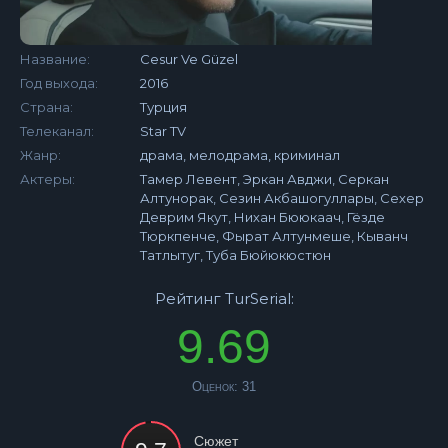
Название:
Cesur Ve Güzel
Год выхода:
2016
Страна:
Турция
Телеканал:
Star TV
Жанр:
драма, мелодрама, криминал
Актеры:
Тамер Левент, Эркан Авджи, Серкан
Алтунорак, Сезин Акбашогуллары, Сехер
Деврим Якут, Нихан Бююкаач, Гёзде
Тюркпенче, Фырат Алтунмеше, Кыванч
Татлытуг, Туба Бюйюкюстюн
Рейтинг TurSerial:
9.69
Оценок:
31
Сюжет