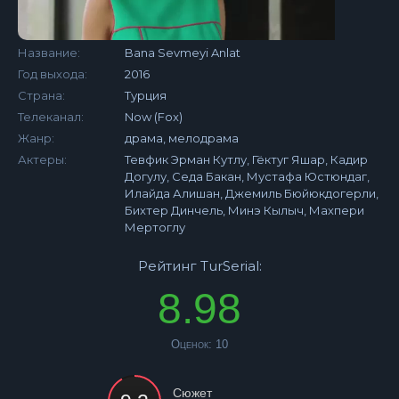
Название:
Bana Sevmeyi Anlat
Год выхода:
2016
Страна:
Турция
Телеканал:
Now (Fox)
Жанр:
драма, мелодрама
Актеры:
Тевфик Эрман Кутлу, Гёктуг Яшар, Кадир
Догулу, Седа Бакан, Мустафа Юстюндаг,
Илайда Алишан, Джемиль Бюйюкдогерли,
Бихтер Динчель, Минэ Кылыч, Махпери
Мертоглу
Рейтинг TurSerial:
8.98
Оценок:
10
Сюжет