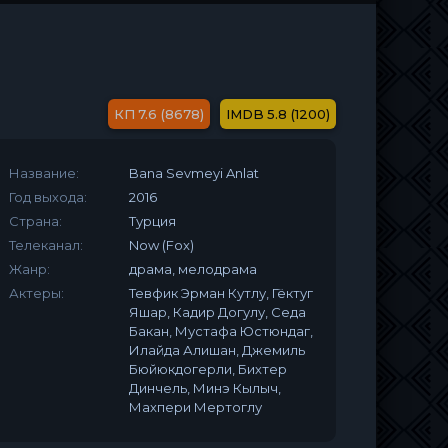
7.6 (8678)
5.8 (1200)
Название:
Bana Sevmeyi Anlat
Год выхода:
2016
Страна:
Турция
Телеканал:
Now (Fox)
Жанр:
драма, мелодрама
Актеры:
Тевфик Эрман Кутлу, Гёктуг
Яшар, Кадир Догулу, Седа
Бакан, Мустафа Юстюндаг,
Илайда Алишан, Джемиль
Бюйюкдогерли, Бихтер
Динчель, Минэ Кылыч,
Махпери Мертоглу