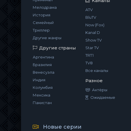
Каналы
Мелодрама
ATV
История
BluTV
Семейный
Now (Fox)
Триллер
Kanal D
Другие жанры
Show TV
Другие страны
Star TV
TRT1
Аргентина
TV8
Бразилия
Все каналы
Венесуэла
Индия
Разное
Колумбия
Актёры
Мексика
Ожидаемые
Пакистан
Новые серии