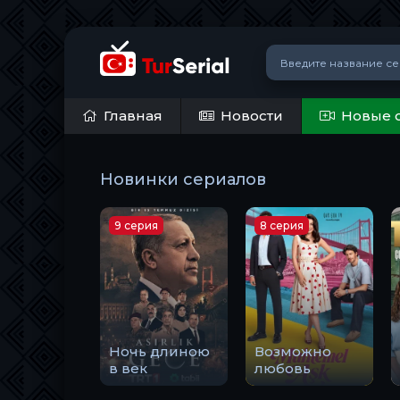
Главная
Новости
Новые 
Новинки сериалов
9 серия
8 серия
Ночь длиною
Возможно
в век
любовь