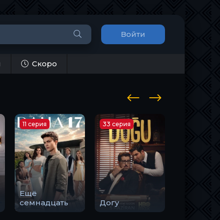
Войти
и
Скоро
11 серия
33 серия
10 серия
Ещё
Закон
семнадцать
Догу
природы