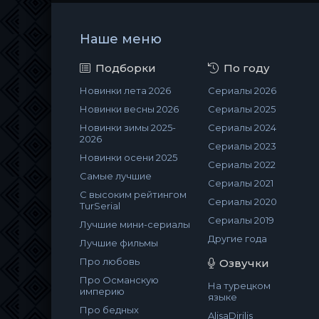
Наше меню
Подборки
По году
Новинки лета 2026
Сериалы 2026
Новинки весны 2026
Сериалы 2025
Новинки зимы 2025-
Сериалы 2024
2026
Сериалы 2023
Новинки осени 2025
Сериалы 2022
Самые лучшие
Сериалы 2021
С высоким рейтингом
Сериалы 2020
TurSerial
Сериалы 2019
Лучшие мини-сериалы
Другие года
Лучшие фильмы
Про любовь
Озвучки
Про Османскую
На турецком
империю
языке
Про бедных
AlisaDirilis