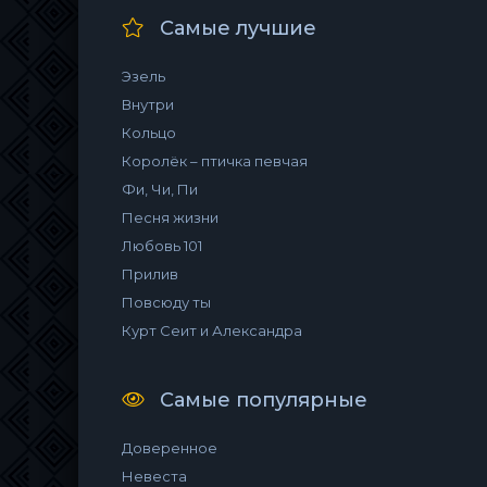
Самые лучшие
Эзель
Внутри
Кольцо
Королёк – птичка певчая
Фи, Чи, Пи
Песня жизни
Любовь 101
Прилив
Повсюду ты
Курт Сеит и Александра
Самые популярные
Доверенное
Невеста