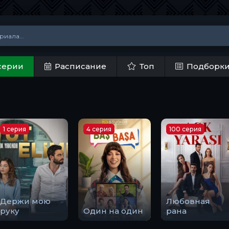
серии
Расписание
Топ
Подборк
1 серия
4 серия
100 серия
Держи мою
Любовная
руку
Один на один
рана