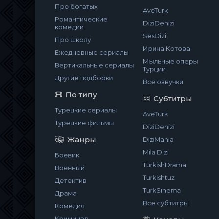
Про богатых
AveTurk
Романтические
DiziDenizi
комедии
SesDizi
Про школу
Ирина Котова
Ежедневные сериалы
Мыльные оперы
Вертикальные сериалы
Турции
Другие подборки
Все озвучки
По типу
Субтитры
Турецкие сериалы
AveTurk
Турецкие фильмы
DiziDenizi
Жанры
DiziMania
Mila Dizi
Боевик
TurkishDrama
Военный
Turkishtuz
Детектив
TurkSinema
Драма
Все субтитры
Комедия
Криминал