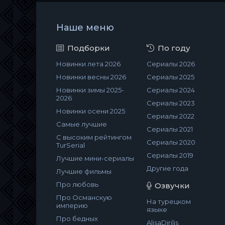
Наше меню
Подборки
По году
Новинки лета 2026
Сериалы 2026
Новинки весны 2026
Сериалы 2025
Новинки зимы 2025-
Сериалы 2024
2026
Сериалы 2023
Новинки осени 2025
Сериалы 2022
Самые лучшие
Сериалы 2021
С высоким рейтингом
Сериалы 2020
TurSerial
Сериалы 2019
Лучшие мини-сериалы
Другие года
Лучшие фильмы
Про любовь
Озвучки
Про Османскую
На турецком
империю
языке
Про бедных
AlisaDirilis