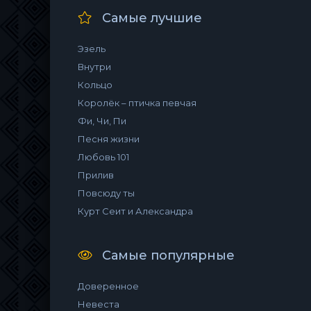
Самые лучшие
Эзель
Внутри
Кольцо
Королёк – птичка певчая
Фи, Чи, Пи
Песня жизни
Любовь 101
Прилив
Повсюду ты
Курт Сеит и Александра
Самые популярные
Доверенное
Невеста