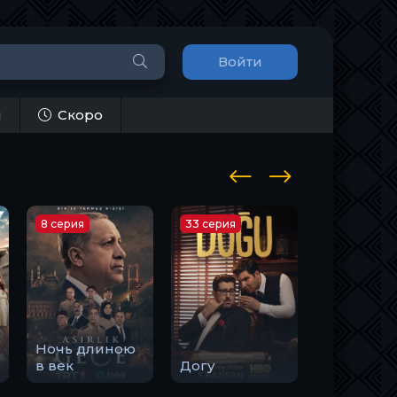
Войти
и
Скоро
8 серия
33 серия
10 серия
Ночь длиною
Закон
в век
Догу
природы