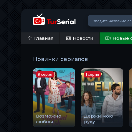
Главная
Новости
Новые 
Новинки сериалов
8 серия
1 серия
Возможно
Держи мою
любовь
руку