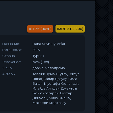
7.6 (8678)
5.8 (1200)
Название:
Bana Sevmeyi Anlat
Год выхода:
2016
Страна:
Турция
Телеканал:
Now (Fox)
Жанр:
драма, мелодрама
Актеры:
Тевфик Эрман Кутлу, Гёктуг
Яшар, Кадир Догулу, Седа
Бакан, Мустафа Юстюндаг,
Илайда Алишан, Джемиль
Бюйюкдогерли, Бихтер
Динчель, Минэ Кылыч,
Махпери Мертоглу