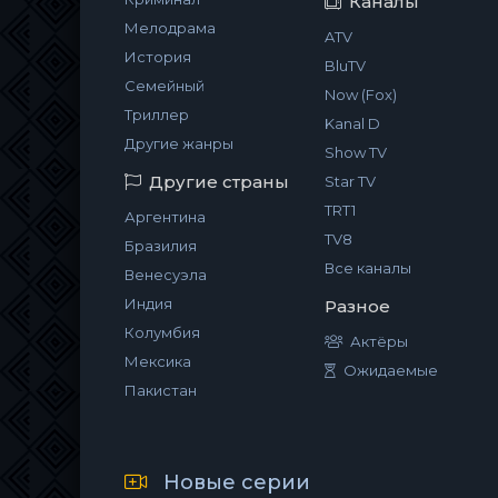
Каналы
Мелодрама
ATV
История
BluTV
Семейный
Now (Fox)
Триллер
Kanal D
Другие жанры
Show TV
Другие страны
Star TV
TRT1
Аргентина
TV8
Бразилия
Все каналы
Венесуэла
Индия
Разное
Колумбия
Актёры
Мексика
Ожидаемые
Пакистан
Новые серии