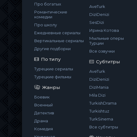
Про богатых
AveTurk
Романтические
DiziDenizi
комедии
SesDizi
Про школу
Ирина Котова
Ежедневные сериалы
Мыльные оперы
Вертикальные сериалы
Турции
Другие подборки
Все озвучки
По типу
Субтитры
Турецкие сериалы
AveTurk
Турецкие фильмы
DiziDenizi
Жанры
DiziMania
Mila Dizi
Боевик
TurkishDrama
Военный
Turkishtuz
Детектив
TurkSinema
Драма
Все субтитры
Комедия
Криминал