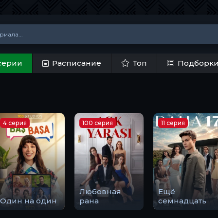
серии
Расписание
Топ
Подборк
4 серия
100 серия
11 серия
Любовная
Ещё
Один на один
рана
семнадцать