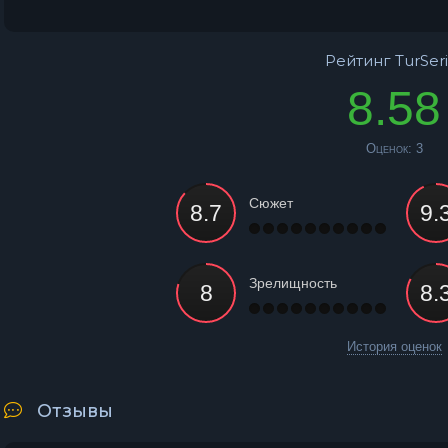
Рейтинг TurSeri
8.58
Оценок:
3
Сюжет
Зрелищность
История оценок
Отзывы