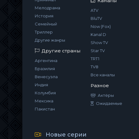
Каналы
Мелодрама
ATV
История
BluTV
Семейный
Now (Fox)
Триллер
Kanal D
Другие жанры
Show TV
Другие страны
Star TV
TRT1
Аргентина
TV8
Бразилия
Все каналы
Венесуэла
Индия
Разное
Колумбия
Актёры
Мексика
Ожидаемые
Пакистан
Новые серии