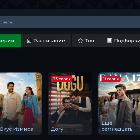
серии
Расписание
Топ
Подборк
33 серия
11 серия
Ещё
Вкус Измира
Догу
семнадцать