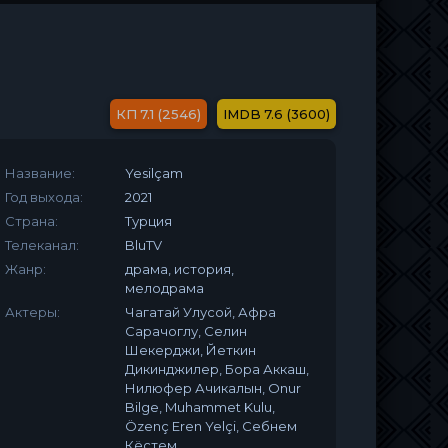
7.1 (2546)
7.6 (3600)
Название:
Yesilçam
Год выхода:
2021
Страна:
Турция
Телеканал:
BluTV
Жанр:
драма, история,
мелодрама
Актеры:
Чагатай Улусой, Афра
Сарачоглу, Селин
Шекерджи, Йеткин
Дикинджилер, Бора Аккаш,
Нилюфер Ачикалын, Onur
Bilge, Muhammet Kulu,
Özenç Eren Yelçi, Себнем
Кёстем