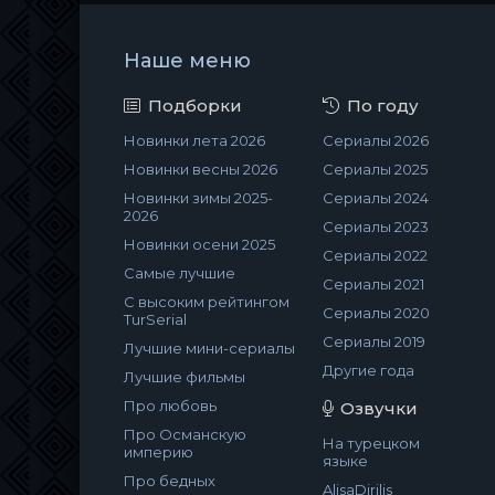
Наше меню
Подборки
По году
Новинки лета 2026
Сериалы 2026
Новинки весны 2026
Сериалы 2025
Новинки зимы 2025-
Сериалы 2024
2026
Сериалы 2023
Новинки осени 2025
Сериалы 2022
Самые лучшие
Сериалы 2021
С высоким рейтингом
Сериалы 2020
TurSerial
Сериалы 2019
Лучшие мини-сериалы
Другие года
Лучшие фильмы
Про любовь
Озвучки
Про Османскую
На турецком
империю
языке
Про бедных
AlisaDirilis