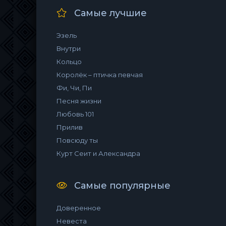
Самые лучшие
Эзель
Внутри
Кольцо
Королёк – птичка певчая
Фи, Чи, Пи
Песня жизни
Любовь 101
Прилив
Повсюду ты
Курт Сеит и Александра
Самые популярные
Доверенное
Невеста