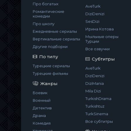
Про богатых
AveTurk
Романтические
DiziDenizi
комедии
SesDizi
Про школу
Ирина Котова
Ежедневные сериалы
Мыльные оперы
Вертикальные сериалы
Турции
Другие подборки
Все озвучки
По типу
Субтитры
Турецкие сериалы
AveTurk
Турецкие фильмы
DiziDenizi
Жанры
DiziMania
Mila Dizi
Боевик
TurkishDrama
Военный
Turkishtuz
Детектив
TurkSinema
Драма
Все субтитры
Комедия
Криминал