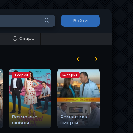
Войти
и
Скоро
8 серия
14 серия
8 серия
Возможно
Романтика
любовь
смерти
Тоска