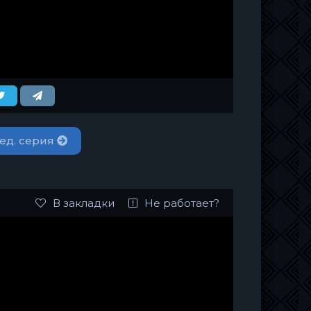
ед. серия
В закладки
Не работает?