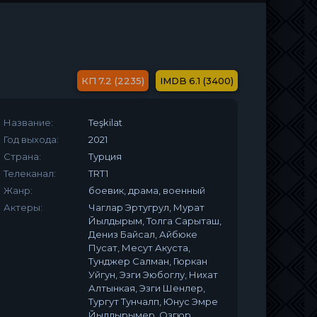
7.2 (2235)
6.1 (3400)
Название:
Teşkilat
Год выхода:
2021
Страна:
Турция
Телеканал:
TRT1
Жанр:
боевик, драма, военный
Актеры:
Чаглар Эртугрул, Мурат
Йылдырым, Толга Сарыташ,
Дениз Байсал, Айбюке
Пусат, Месут Акуста,
Тунджер Салман, Гюркан
Уйгун, Эзги Эюбоглу, Нихат
Алтынкая, Эзги Шенлер,
Тургут Тунчалп, Юнус Эмре
Йылдырымер, Озгюр