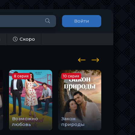
Войти
и
Скоро
8 серия
10 серия
1 серия
Возможно
Закон
Держи м
любовь
природы
руку