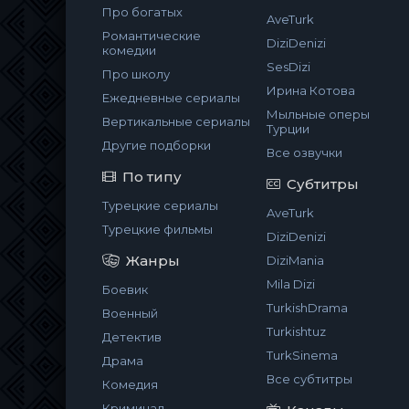
Про богатых
AveTurk
Романтические
DiziDenizi
комедии
SesDizi
Про школу
Ирина Котова
Ежедневные сериалы
Мыльные оперы
Вертикальные сериалы
Турции
Другие подборки
Все озвучки
По типу
Субтитры
Турецкие сериалы
AveTurk
Турецкие фильмы
DiziDenizi
Жанры
DiziMania
Mila Dizi
Боевик
TurkishDrama
Военный
Turkishtuz
Детектив
TurkSinema
Драма
Все субтитры
Комедия
Криминал