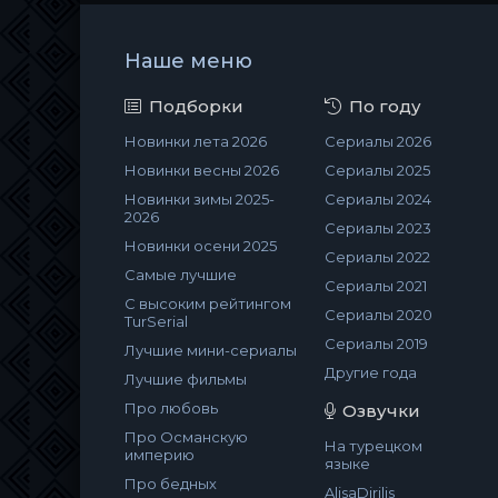
Наше меню
Подборки
По году
Новинки лета 2026
Сериалы 2026
Новинки весны 2026
Сериалы 2025
Новинки зимы 2025-
Сериалы 2024
2026
Сериалы 2023
Новинки осени 2025
Сериалы 2022
Самые лучшие
Сериалы 2021
С высоким рейтингом
Сериалы 2020
TurSerial
Сериалы 2019
Лучшие мини-сериалы
Другие года
Лучшие фильмы
Про любовь
Озвучки
Про Османскую
На турецком
империю
языке
Про бедных
AlisaDirilis