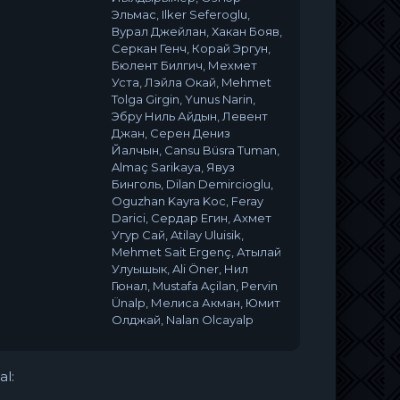
Эльмас, Ilker Seferoglu,
Вурал Джейлан, Хакан Бояв,
Серкан Генч, Корай Эргун,
Бюлент Билгич, Мехмет
Уста, Лэйла Окай, Mehmet
Tolga Girgin, Yunus Narin,
Эбру Ниль Айдын, Левент
Джан, Серен Дениз
Йалчын, Cansu Büsra Tuman,
Almaç Sarikaya, Явуз
Бинголь, Dilan Demircioglu,
Oguzhan Kayra Koc, Feray
Darici, Сердар Егин, Ахмет
Угур Сай, Atilay Uluisik,
Mehmet Sait Ergenç, Атылай
Улуышык, Ali Öner, Нил
Гюнал, Mustafa Açilan, Pervin
Ünalp, Мелиса Акман, Юмит
Олджай, Nalan Olcayalp
al: