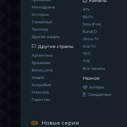
Каналы
Мелодрама
ATV
История
BluTV
Семейный
Now (Fox)
Триллер
Kanal D
Другие жанры
Show TV
Другие страны
Star TV
TRT1
Аргентина
TV8
Бразилия
Все каналы
Венесуэла
Индия
Разное
Колумбия
Актёры
Мексика
Ожидаемые
Пакистан
Новые серии