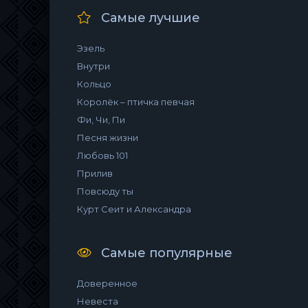
Самые лучшие
Эзель
Внутри
Кольцо
Королёк – птичка певчая
Фи, Чи, Пи
Песня жизни
Любовь 101
Прилив
Повсюду ты
Курт Сеит и Александра
Самые популярные
Доверенное
Невеста