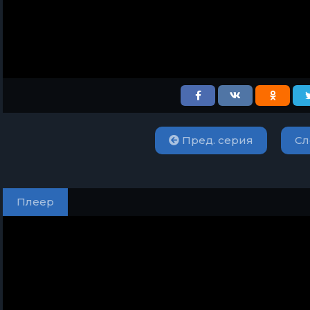
Пред. серия
Сл
Плеер