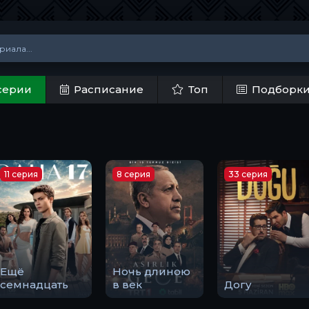
серии
Расписание
Топ
Подборк
11 серия
8 серия
33 серия
Ещё
Ночь длиною
семнадцать
в век
Догу