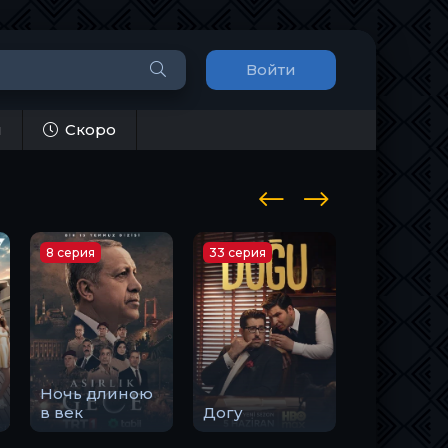
Войти
и
Скоро
8 серия
33 серия
10 серия
Ночь длиною
Закон
в век
Догу
природы