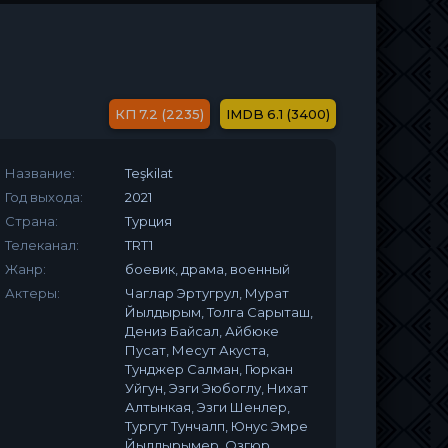
7.2 (2235)
6.1 (3400)
Название:
Teşkilat
Год выхода:
2021
Страна:
Турция
Телеканал:
TRT1
Жанр:
боевик, драма, военный
Актеры:
Чаглар Эртугрул, Мурат
Йылдырым, Толга Сарыташ,
Дениз Байсал, Айбюке
Пусат, Месут Акуста,
Тунджер Салман, Гюркан
Уйгун, Эзги Эюбоглу, Нихат
Алтынкая, Эзги Шенлер,
Тургут Тунчалп, Юнус Эмре
Йылдырымер, Озгюр