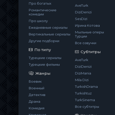
Про богатых
AveTurk
Романтические
DiziDenizi
комедии
SesDizi
Про школу
Ирина Котова
Ежедневные сериалы
Мыльные оперы
Вертикальные сериалы
Турции
Другие подборки
Все озвучки
По типу
Субтитры
Турецкие сериалы
AveTurk
Турецкие фильмы
DiziDenizi
Жанры
DiziMania
Mila Dizi
Боевик
TurkishDrama
Военный
Turkishtuz
Детектив
TurkSinema
Драма
Все субтитры
Комедия
Криминал