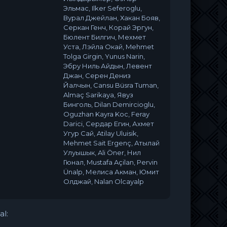
Эльмас, Ilker Seferoglu,
Вурал Джейлан, Хакан Бояв,
Серкан Генч, Корай Эргун,
Бюлент Билгич, Мехмет
Уста, Лэйла Окай, Mehmet
Tolga Girgin, Yunus Narin,
Эбру Ниль Айдын, Левент
Джан, Серен Дениз
Йалчын, Cansu Büsra Tuman,
Almaç Sarikaya, Явуз
Бинголь, Dilan Demircioglu,
Oguzhan Kayra Koc, Feray
Darici, Сердар Егин, Ахмет
Угур Сай, Atilay Uluisik,
Mehmet Sait Ergenç, Атылай
Улуышык, Ali Öner, Нил
Гюнал, Mustafa Açilan, Pervin
Ünalp, Мелиса Акман, Юмит
Олджай, Nalan Olcayalp
al: