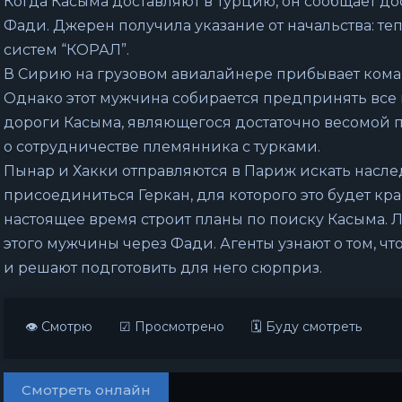
Когда Касыма доставляют в Турцию, он сообщает д
Фади. Джерен получила указание от начальства: теп
систем “КОРАЛ”.
В Сирию на грузовом авиалайнере прибывает кома
Однако этот мужчина собирается предпринять все 
дороги Касыма, являющегося достаточно весомой п
о сотрудничестве племянника с турками.
Пынар и Хакки отправляются в Париж искать насл
присоединиться Геркан, для которого это будет кр
настоящее время строит планы по поиску Касыма. 
этого мужчины через Фади. Агенты узнают о том, ч
и решают подготовить для него сюрприз.
👁 Смотрю
☑ Просмотрено
🗓 Буду смотреть
Смотреть онлайн