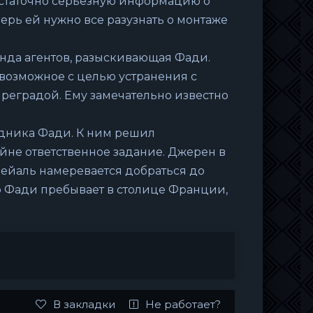
остаточно серьезную информацию о
ерь ей нужно все разузнать о монтаже
нда агентов, разыскивающая Фади.
возможное с целью устранения с
реградой. Ему замечательно известно
едника Фади. К ним решил
айне ответственное задание. Джерен в
Лейаль намеревается добраться до
то Фади пребывает в столице Франции,
В закладки
Не работает?