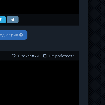
ед. серия
В закладки
Не работает?