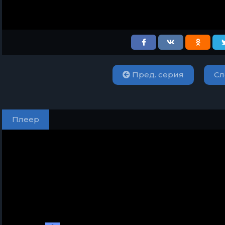
Пред. серия
Сл
Плеер