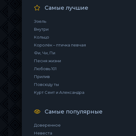
Самые лучшие
Эзель
Внутри
Кольцо
Королёк – птичка певчая
Фи, Чи, Пи
Песня жизни
Любовь 101
Прилив
Повсюду ты
Курт Сеит и Александра
Самые популярные
Доверенное
Невеста