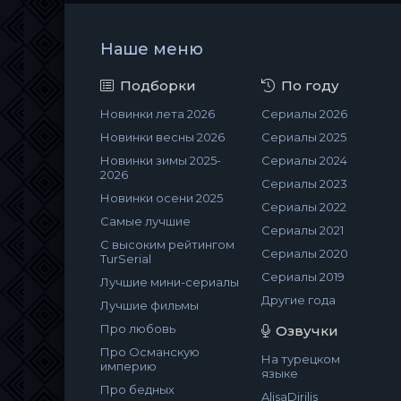
Наше меню
Подборки
По году
Новинки лета 2026
Сериалы 2026
Новинки весны 2026
Сериалы 2025
Новинки зимы 2025-
Сериалы 2024
2026
Сериалы 2023
Новинки осени 2025
Сериалы 2022
Самые лучшие
Сериалы 2021
С высоким рейтингом
Сериалы 2020
TurSerial
Сериалы 2019
Лучшие мини-сериалы
Другие года
Лучшие фильмы
Про любовь
Озвучки
Про Османскую
На турецком
империю
языке
Про бедных
AlisaDirilis