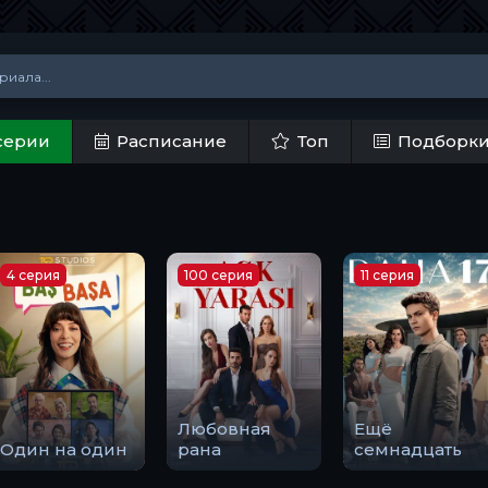
серии
Расписание
Топ
Подборк
4 серия
100 серия
11 серия
Любовная
Ещё
Один на один
рана
семнадцать