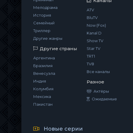
Каналы
Мелодрама
ATV
История
BluTV
Семейный
Now (Fox)
Триллер
Kanal D
Другие жанры
Show TV
Другие страны
Star TV
TRT1
Аргентина
TV8
Бразилия
Все каналы
Венесуэла
Индия
Разное
Колумбия
Актёры
Мексика
Ожидаемые
Пакистан
Новые серии