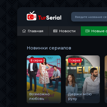
Главная
Новости
Новые 
Новинки сериалов
8 серия
1 серия
Возможно
Держи мою
любовь
руку