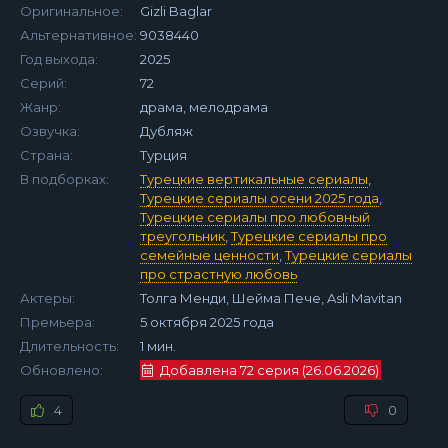
Оригинальное:
Gizli Baglar
Альтернативное:
9038440
Год выхода:
2025
Серий:
72
Жанр:
драма, мелодрама
Озвучка:
Дубляж
Страна:
Турция
В подборках:
Турецкие вертикальные сериалы
,
Турецкие сериалы осени 2025 года
,
Турецкие сериалы про любовный
треугольник
,
Турецкие сериалы про
семейные ценности
,
Турецкие сериалы
про страстную любовь
Актеры:
Толга Менди, Шейма Пече, Asli Mavitan
Премьера:
5 октября 2025 года
Длительность:
1 мин.
Обновлено:
Добавлена 72 серия (26.06.2026)
4
0