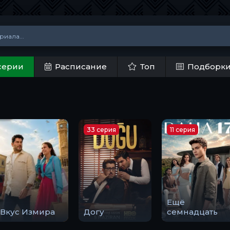
серии
Расписание
Топ
Подборк
33 серия
11 серия
Ещё
Вкус Измира
Догу
семнадцать