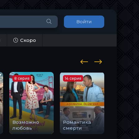
Войти
и
Скоро
8 серия
14 серия
8 серия
Возможно
Романтика
любовь
смерти
Тоска