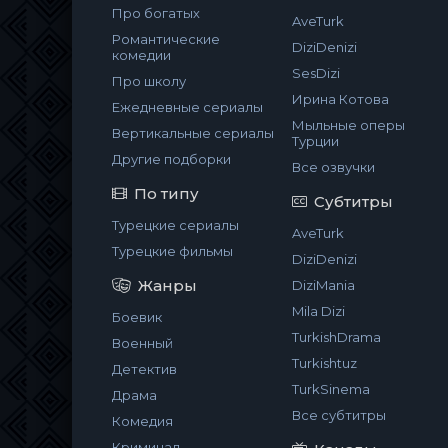
Про богатых
AveTurk
Романтические
DiziDenizi
комедии
SesDizi
Про школу
Ирина Котова
Ежедневные сериалы
Мыльные оперы
Вертикальные сериалы
Турции
Другие подборки
Все озвучки
По типу
Субтитры
Турецкие сериалы
AveTurk
Турецкие фильмы
DiziDenizi
Жанры
DiziMania
Mila Dizi
Боевик
TurkishDrama
Военный
Turkishtuz
Детектив
TurkSinema
Драма
Все субтитры
Комедия
Криминал