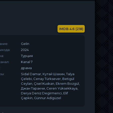
4.6 (218)
ание:
Gelin
ыхода:
2024
на:
Турция
анал:
Kanal 7
:
драма
ры:
Sidal Damar, Кутай Шахин, Talya
Çelebi, Cenay Türksever, Betigül
Ceylan, Çisel Kuskan, Ekrem Bozgül,
Джан Таракчи, Ceren Yüksekkaya,
Derya Deniz Degirmenci, Elif
Çapkin, Günnur Adigüzel