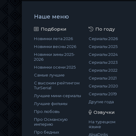
Наше меню
Подборки
По году
Новинки лета 2026
Сериалы 2026
Новинки весны 2026
Сериалы 2025
Новинки зимы 2025-
Сериалы 2024
2026
Сериалы 2023
Новинки осени 2025
Сериалы 2022
Самые лучшие
Сериалы 2021
С высоким рейтингом
Сериалы 2020
TurSerial
Сериалы 2019
Лучшие мини-сериалы
Другие года
Лучшие фильмы
Про любовь
Озвучки
Про Османскую
На турецком
империю
языке
Про бедных
AlisaDirilis