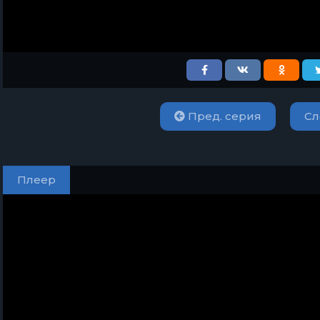
Пред. серия
Сл
Плеер