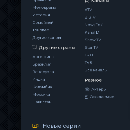
Каналы
Мелодрама
ATV
История
BluTV
Семейный
Now (Fox)
Триллер
Kanal D
Другие жанры
Show TV
Другие страны
Star TV
TRT1
Аргентина
TV8
Бразилия
Все каналы
Венесуэла
Индия
Разное
Колумбия
Актёры
Мексика
Ожидаемые
Пакистан
Новые серии