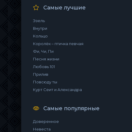
Самые лучшие
Эзель
Внутри
Кольцо
Королёк – птичка певчая
Фи, Чи, Пи
Песня жизни
Любовь 101
Прилив
Повсюду ты
Курт Сеит и Александра
Самые популярные
Доверенное
Невеста