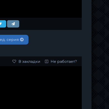
ед. серия
В закладки
Не работает?