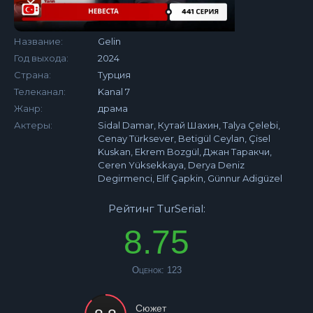
Название:
Gelin
Год выхода:
2024
Страна:
Турция
Телеканал:
Kanal 7
Жанр:
драма
Актеры:
Sidal Damar, Кутай Шахин, Talya Çelebi,
Cenay Türksever, Betigül Ceylan, Çisel
Kuskan, Ekrem Bozgül, Джан Таракчи,
Ceren Yüksekkaya, Derya Deniz
Degirmenci, Elif Çapkin, Günnur Adigüzel
Рейтинг TurSerial:
8.75
Оценок:
123
Сюжет