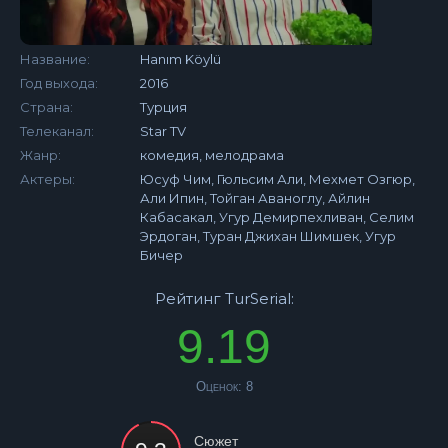
Название:
Hanım Köylü
Год выхода:
2016
Страна:
Турция
Телеканал:
Star TV
Жанр:
комедия, мелодрама
Актеры:
Юсуф Чим, Гюльсим Али, Мехмет Озгюр,
Али Ипин, Тойган Аваноглу, Айлин
Кабасакал, Угур Демирпехливан, Селим
Эрдоган, Туран Джихан Шимшек, Угур
Бичер
Рейтинг TurSerial:
9.19
Оценок:
8
Сюжет