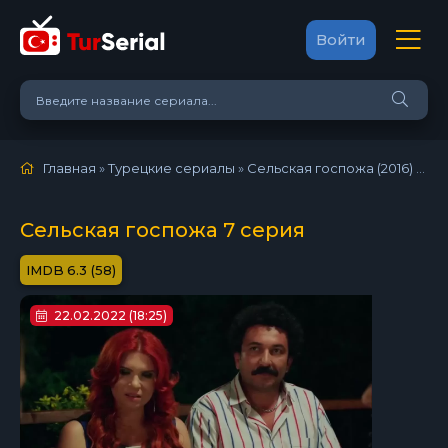
Войти
Главная
»
Турецкие сериалы
»
Сельская госпожа (2016)
»
7 с
Сельская госпожа 7 серия
6.3 (58)
22.02.2022 (18:25)