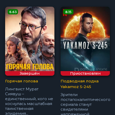
6.63
8.15
Завершён
Приостановлен
Горячая голова
Подводная лодка
Yakamoz S-245
Лингвист Мурат
Сиявуш –
Зрители
единственный, кого не
постапокалиптического
коснулась масштабная
сериала станут
таинственная
свидетелями
эпидемия...
напряженной