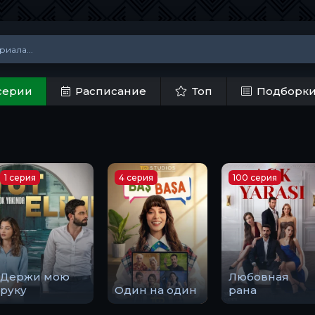
серии
Расписание
Топ
Подборк
1 серия
4 серия
100 серия
Держи мою
Любовная
руку
Один на один
рана