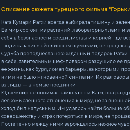
Описание сюжета турецкого фильма "Горьк
Ката Кумари Ратхи всегда выбирала тишину и зелен
Ее мир состоял из растений, лабораторных ламп и з
себя в безопасности среди листвы и корней, где в
Люди казались ей слишком шумными, непредсказ
Судьба преподнесла неожиданный подарок Ратхи.
в себе, язвительным шеф-поваром разрушило ее п
ее жизнь, как буря, ломая барьеры, за которыми п
ними не было мгновенной симпатии. Их разговоры 
взгляды — в немые поединки.
Юдаемвир не понимал замкнутости Каты, она раздра
легкомысленного отношения к миру, но за внешней
холод был напускным. Им удалось найти больше об
совершенству и страх потеряться в мире, не прощ
Постепенно между ними зарождалось нежное чувст