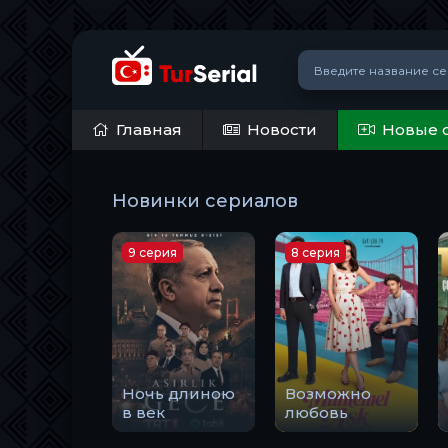
Главная
Новости
Новые 
Новинки сериалов
9 серия
8 серия
Ночь длиною
Возможно
в век
любовь