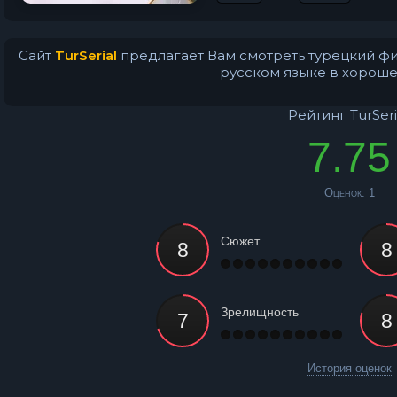
Сайт
TurSerial
предлагает Вам смотреть турецкий фи
русском языке в хороше
Рейтинг TurSeri
7.75
Оценок:
1
Сюжет
Зрелищность
История оценок