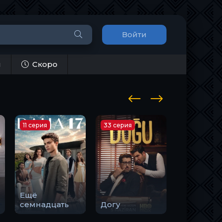
Войти
и
Скоро
11 серия
33 серия
10 серия
Ещё
Закон
семнадцать
Догу
природы