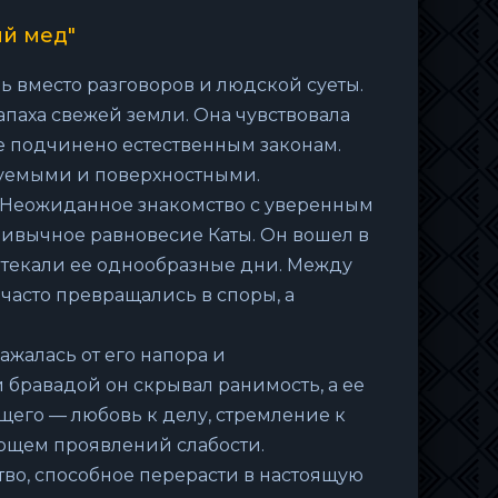
ий мед"
ь вместо разговоров и людской суеты.
апаха свежей земли. Она чувствовала
се подчинено естественным законам.
уемыми и поверхностными.
 Неожиданное знакомство с уверенным
ривычное равновесие Каты. Он вошел в
ротекали ее однообразные дни. Между
часто превращались в споры, а
жалась от его напора и
 бравадой он скрывал ранимость, а ее
щего — любовь к делу, стремление к
ающем проявлений слабости.
во, способное перерасти в настоящую