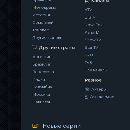
Каналы
Мелодрама
ATV
История
BluTV
Семейный
Now (Fox)
Триллер
Kanal D
Другие жанры
Show TV
Другие страны
Star TV
TRT1
Аргентина
TV8
Бразилия
Все каналы
Венесуэла
Индия
Разное
Колумбия
Актёры
Мексика
Ожидаемые
Пакистан
Новые серии