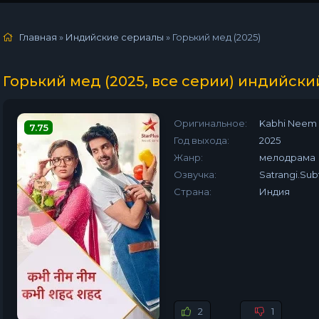
Главная
»
Индийские сериалы
» Горький мед (2025)
Горький мед (2025, все серии) индийски
Оригинальное:
Kabhi Neem
7.75
Год выхода:
2025
Жанр:
мелодрама
Озвучка:
Satrangi.Subt
Страна:
Индия
2
1