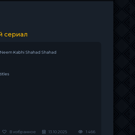
й сериал
 Neem Kabhi Shahad Shahad
itles
В избранное
13.10.2025
1 466