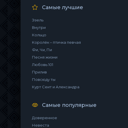
Самые лучшие
Эзель
Внутри
Кольцо
Королёк – птичка певчая
Фи, Чи, Пи
Песня жизни
Любовь 101
Прилив
Повсюду ты
Курт Сеит и Александра
Самые популярные
Доверенное
Невеста