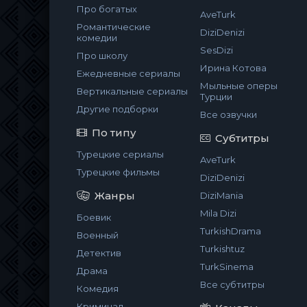
Про богатых
AveTurk
Романтические
DiziDenizi
комедии
SesDizi
Про школу
Ирина Котова
Ежедневные сериалы
Мыльные оперы
Вертикальные сериалы
Турции
Другие подборки
Все озвучки
По типу
Субтитры
Турецкие сериалы
AveTurk
Турецкие фильмы
DiziDenizi
Жанры
DiziMania
Mila Dizi
Боевик
TurkishDrama
Военный
Turkishtuz
Детектив
TurkSinema
Драма
Все субтитры
Комедия
Криминал