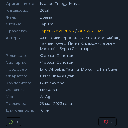
Оригинальное:
Istanbul Trilogy: Music
Год выхода:
2023
Жанр:
драма
Страна:
Турция
В разделах:
Турецкие фильмы
/
Фильмы 2023
Актеры:
Али Сечкинер Алиджи, М. Ситаре Акбаш,
Тайлан Гюнер, Йигит Киразджи, Гёркем
Мертсёз, Бурак Ямантюрк
Режиссер:
Ферзан Озпетек
Сценарий:
Ферзан Озпетек
Продюсер:
Birol Akbaba, Yagmur Dolkun, Erhan Guven
Оператор:
Firar Güney Kayran
Композитор:
Burak Ayranci
Художник:
Naz Aksu
Монтаж:
Ali Aga
Премьера:
29 мая 2023 года
Длительность:
16 мин.
0
0