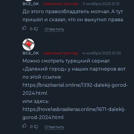
BCE_0K
Администратор
3 ноября 2025 12:51
До этого правообладатель молчал. А тут
пришёл и сказал, что он выкупил права.
0
Ответить
BCE_0K
Администратор
4 ноября 2025 10:50
Можно смотреть турецкий сериал
«Далёкий город» у наших партнёров вот
по этой ссылке:
https://brazilserial.online/1392-dalekij-gorod-
2024.html
или здесь:
https://novelasbrasilieras.online/1671-dalekij-
gorod-2024.html
0
Ответить