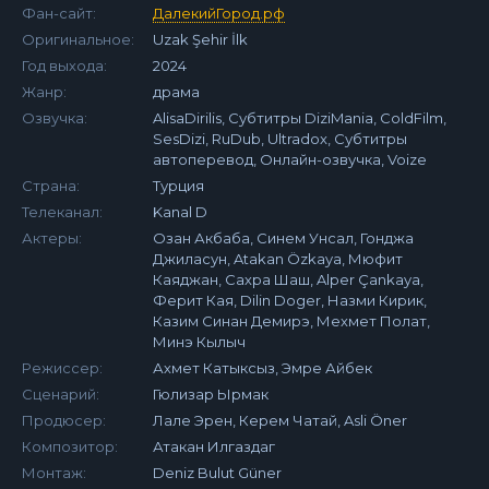
Фан-сайт:
ДалекийГород.рф
Оригинальное:
Uzak Şehir İlk
Год выхода:
2024
Жанр:
драма
Озвучка:
AlisaDirilis, Субтитры DiziMania, ColdFilm,
SesDizi, RuDub, Ultradox, Субтитры
автоперевод, Онлайн-озвучка, Voize
Страна:
Турция
Телеканал:
Kanal D
Актеры:
Озан Акбаба, Синем Унсал, Гонджа
Джиласун, Atakan Özkaya, Мюфит
Каяджан, Сахра Шаш, Alper Çankaya,
Ферит Кая, Dilin Doger, Назми Кирик,
Казим Синан Демирэ, Мехмет Полат,
Минэ Кылыч
Режиссер:
Ахмет Катыксыз, Эмре Айбек
Сценарий:
Гюлизар Ырмак
Продюсер:
Лале Эрен, Керем Чатай, Asli Öner
Композитор:
Атакан Илгаздаг
Монтаж:
Deniz Bulut Güner