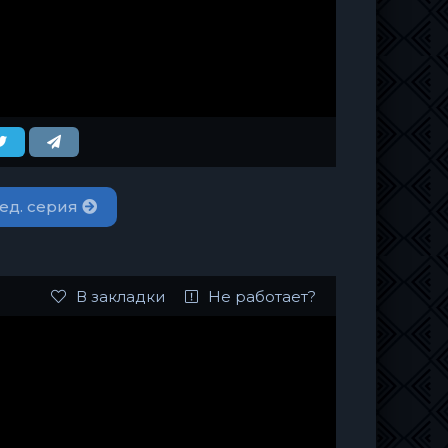
ед. серия
В закладки
Не работает?