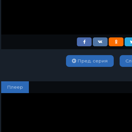
Пред. серия
Сл
Плеер