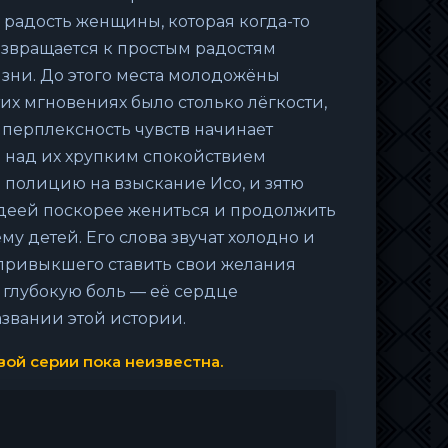
радость женщины, которая когда-то
озвращается к простым радостям
изни. До этого места молодожёны
тих мгновениях было столько лёгкости,
 перплексность чувств начинает
 над их хрупким спокойствием
 полицию на взыскание Исо, и зятю
идеей поскорее жениться и продолжить
му детей. Его слова звучат холодно и
 привыкшего ставить свои желания
т глубокую боль — её сердце
азвании этой истории.
ой серии пока неизвестна.