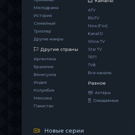
Каналы
Мелодрама
ATV
История
BluTV
Семейный
Now (Fox)
Триллер
Kanal D
Другие жанры
Show TV
Другие страны
Star TV
TRT1
Аргентина
TV8
Бразилия
Все каналы
Венесуэла
Индия
Разное
Колумбия
Актёры
Мексика
Ожидаемые
Пакистан
Новые серии