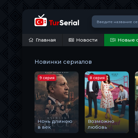
Главная
Новости
Новые 
Новинки сериалов
9 серия
8 серия
Ночь длиною
Возможно
в век
любовь