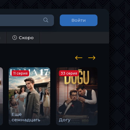
Войти
и
Скоро
11 серия
33 серия
10 серия
Ещё
Закон
семнадцать
Догу
природы