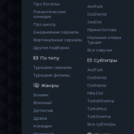
Про богатых
AveTurk
Романтические
DiziDenizi
комедии
SesDizi
Про школу
Ирина Котова
Ежедневные сериалы
Мыльные оперы
Вертикальные сериалы
Турции
Другие подборки
Все озвучки
По типу
Субтитры
Турецкие сериалы
AveTurk
Турецкие фильмы
DiziDenizi
Жанры
DiziMania
Mila Dizi
Боевик
TurkishDrama
Военный
Turkishtuz
Детектив
TurkSinema
Драма
Все субтитры
Комедия
Криминал