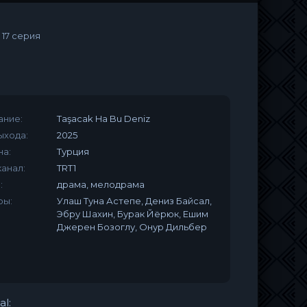
»
17 серия
ание:
Taşacak Ha Bu Deniz
ыхода:
2025
на:
Турция
анал:
TRT1
:
драма, мелодрама
ры:
Улаш Туна Астепе, Дениз Байсал,
Эбру Шахин, Бурак Йёрюк, Ешим
Джерен Бозоглу, Онур Дильбер
al: