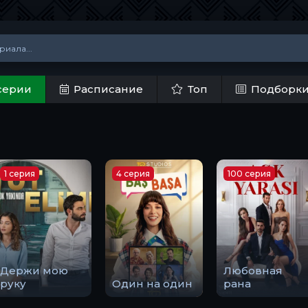
серии
Расписание
Топ
Подборк
1 серия
4 серия
100 серия
Держи мою
Любовная
руку
Один на один
рана