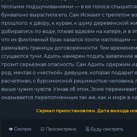
тёплыми подшучиваниями — в её голосе слышится 
буквально вырастила его. Сам Исмаил с трепетом в
прошлого: к двору, к курам, к шуму деревенской ж
добирались по воде, плывя вдвоём на катере, и в э
что их фиктивный брак казался почти настоящим —
размывать границы договорённости. Тем временем
сгущаются тучи. Адиль намерен подать заявление в
грозит серьёзная опасность. Сам Адиль одержим 
род, мечтая о «честной» девушке, которая подарит е
расчётливо, с бурсинисной решимостью человека,
выше чужих чувств. Узнав об этом, Эсме переживае
оказывается переполненным так же, как и море в н
Сериал приостановлен. Дата выхода нов
👁 Смотрю
☑ Просмотрено
🗓 Буду смотреть