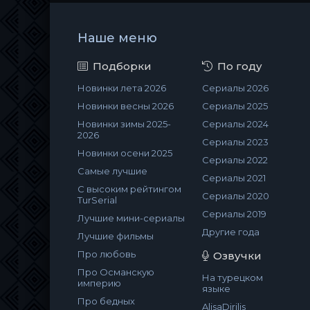
Наше меню
Подборки
По году
Новинки лета 2026
Сериалы 2026
Новинки весны 2026
Сериалы 2025
Новинки зимы 2025-
Сериалы 2024
2026
Сериалы 2023
Новинки осени 2025
Сериалы 2022
Самые лучшие
Сериалы 2021
С высоким рейтингом
Сериалы 2020
TurSerial
Сериалы 2019
Лучшие мини-сериалы
Другие года
Лучшие фильмы
Про любовь
Озвучки
Про Османскую
На турецком
империю
языке
Про бедных
AlisaDirilis