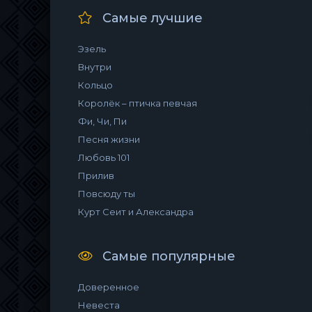
Самые лучшие
Эзель
Внутри
Кольцо
Королёк – птичка певчая
Фи, Чи, Пи
Песня жизни
Любовь 101
Прилив
Повсюду ты
Курт Сеит и Александра
Самые популярные
Доверенное
Невеста