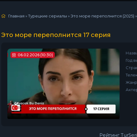
Главная
»
Турецкие сериалы
»
Это море переполнится (2025)
Это море переполнится 17 серия
Назв
06.02.2026 (10:30)
Год в
Стра
Телек
Жанр
Акте
Рейтинг TurSeri